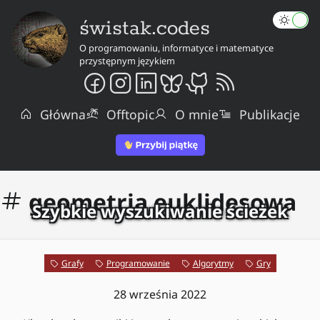
świstak.codes
O programowaniu, informatyce i matematyce
przystępnym językiem
Główna
Offtopic
O mnie
Publikacje
geometria euklidesowa
Szybkie wyszukiwanie ścieżek
Grafy
Programowanie
Algorytmy
Gry
28 września 2022