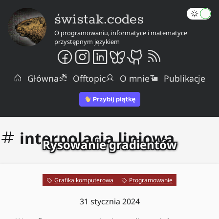
świstak.codes
O programowaniu, informatyce i matematyce
przystępnym językiem
Główna
Offtopic
O mnie
Publikacje
interpolacja liniowa
Rysowanie gradientów
Grafika komputerowa
Programowanie
31 stycznia 2024