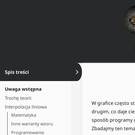
Spis treści
Ukryj spis treści
Uwaga wstępna
Trochę teorii
W grafice często s
Interpolacja liniowa
drugim, co daje ci
Matematyka
sposób programy gr
Inne warianty wzoru
Zbadajmy ten temat
Programowanie