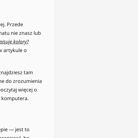
ej. Przede
matu nie znasz lub
isuje kolory?
 artykule o
znajdziesz tam
ne do zrozumienia
poczytaj więcej o
e komputera.
ie — jest to
graniczać, bo