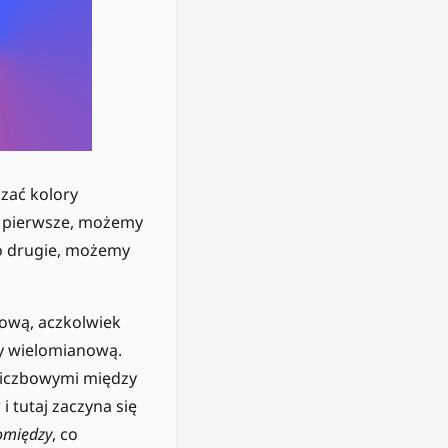
zać kolory
o pierwsze, możemy
po drugie, możemy
iową, aczkolwiek
y wielomianową.
 liczbowymi między
 tutaj zaczyna się
omiędzy
, co