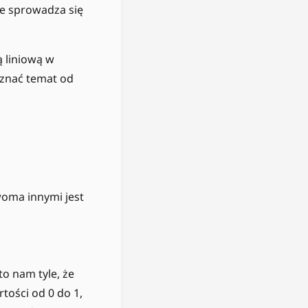
ie sprowadza się
ą liniową w
oznać temat od
oma innymi jest
 \cdot P_1
to nam tyle, że
tości od 0 do 1,