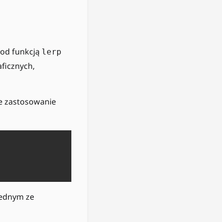
pod funkcją
lerp
aficznych,
ie zastosowanie
jednym ze