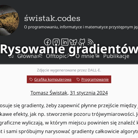
świstak.codes
O programowaniu, informatyce i matematyce przystępnym ję
Rysowanie gradientó
Główna
Offtopic
O mnie
Publikacje
Zdjęcie wygenerowane przez DALL-E.
Grafika komputerowa
Programowanie
Tomasz Świstak
,
31 stycznia 2024
tosuje się gradienty, żeby zapewnić płynne przejście międz
ekawe efekty, jak np. stworzenie pozoru trójwymiarowości. J
aficzne wyliczają, w którym miejscu powinien się znaleźć 
 i sami spróbujmy narysować gradienty całkowicie algoryt