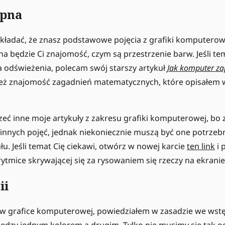
ępna
kładać, że znasz podstawowe pojęcia z grafiki komputerow
a będzie Ci znajomość, czym są przestrzenie barw. Jeśli te
 odświeżenia, polecam swój starszy artykuł
Jak komputer zap
też znajomość zagadnień matematycznych, które opisałem w
zeć inne moje artykuły z zakresu grafiki komputerowej, bo 
innych pojęć, jednak niekoniecznie muszą być one potrzeb
łu. Jeśli temat Cię ciekawi, otwórz w nowej karcie
ten link
i 
ytmice skrywającej się za rysowaniem się rzeczy na ekrani
ii
w grafice komputerowej, powiedziałem w zasadzie we wstęp
iędzy jednym kolorem a drugim. Tylko nie musimy się tak o