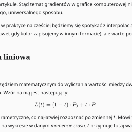
artykule. Stąd temat gradientów w grafice komputerowej n
ego, uniwersalnego sposobu.
w praktyce najczęściej będziemy się spotykać z interpolacj
awet gdy kolor zapisujemy w innym formacie), ale warto p
a liniowa
ędziem matematycznym do wyliczania wartości między dw
a. Wzór na nią jest następujący:
(
)
=
(
1
−
L(t) = (1-t) \cdot P_0 + t
)
⋅
+
⋅
L
t
t
P
t
P
0
1
t
arametryczne, co najłatwiej rozpoznać po zmiennej
. Mówi 
t
t
 na wykresie w danym
momencie czasu
.
przyjmuje tutaj war
t