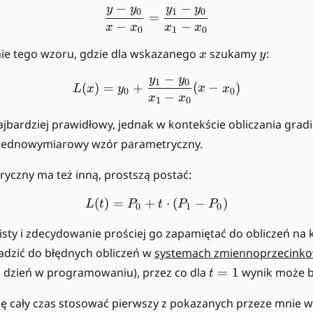
t
−
−
y
y
y
y
\frac {y-y_0}{x-x_0} = \f
0
1
0
+
=
1
−
−
x
x
x
x
0.
0
1
0
0
2
+
x
y
nie tego wzoru, gdzie dla wskazanego
szukamy
:
x
y
\
0.
−
c
y
y
5
L(x) = y_0 + \frac{y_1-y
1
0
(
)
=
+
(
−
)
L
x
y
x
x
0
0
d
−
\
x
x
1
0
o
c
najbardziej prawidłowy, jednak w kontekście obliczania grad
t
d
1
 jednowymiarowy wzór parametryczny.
o
0
t
yczny ma też inną, prostszą postać:
=
2
2
0
(
)
=
+
L(t) = P_0 + t \cdot (P_1 
⋅
(
−
)
L
t
P
t
P
P
0
1
0
=
5
wisty i zdecydowanie prościej go zapamiętać do obliczeń na k
+
dzić do błędnych obliczeń w
systemach zmiennoprzecink
1
t
 dzień w programowaniu), przez co dla
=
1
wynik może b
t
0
=
=
1
dę cały czas stosować pierwszy z pokazanych przeze mnie 
1