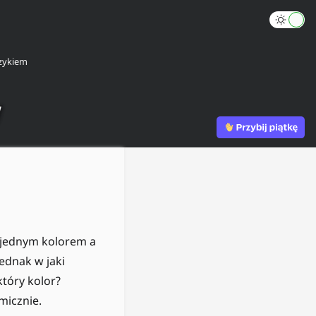
zykiem
w
y jednym kolorem a
ednak w jaki
który kolor?
micznie.