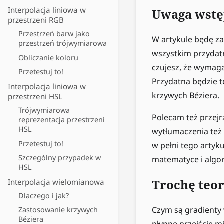
Interpolacja liniowa w
Uwaga wst
przestrzeni RGB
Przestrzeń barw jako
W artykule będę za
przestrzeń trójwymiarowa
wszystkim przydatn
Obliczanie koloru
czujesz, że wymaga
Przetestuj to!
Przydatna będzie 
Interpolacja liniowa w
krzywych Béziera
.
przestrzeni HSL
Trójwymiarowa
Polecam też przejr
reprezentacja przestrzeni
HSL
wytłumaczenia też 
Przetestuj to!
w pełni tego artyku
Szczególny przypadek w
matematyce i algor
HSL
Trochę teor
Interpolacja wielomianowa
Dlaczego i jak?
Czym są gradienty 
Zastosowanie krzywych
Béziera
płynne przejście m