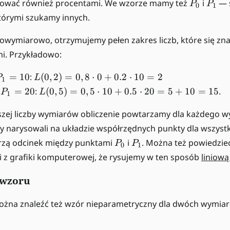
P
P
ować również procentami. We wzorze mamy też
i
— s
P
P
0
1
_
_
tórymi szukamy innych.
0
1
owymiarowo, otrzymujemy pełen zakres liczb, które się zn
. Przykładowo:
P
L
=
10
:
(
0
,
2
)
=
0
,
8
⋅
0
+
0.2
⋅
10
=
2
P
L
1
_
(
P
L
i
=
20
:
(
0
,
5
)
=
0
,
5
⋅
10
+
0.5
⋅
20
=
5
+
10
=
15
.
P
L
1
1
0,
_
(
=
2
1
0,
zej liczby wymiarów obliczenie powtarzamy dla każdego wy
1
)
=
5
narysowali na układzie współrzędnych punkty dla wszystk
0
=
2
)
P
P
orzą odcinek między punktami
i
. Można też powiedzie
P
P
0,
0
1
0
=
_
_
 z grafiki komputerowej, że rysujemy w ten sposób
liniową
8
0,
0
1
\
5
 wzoru
c
\
d
c
ożna znaleźć też wzór nieparametryczny dla dwóch wymia
o
d
t
o
0