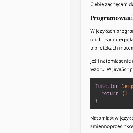
Ciebie zachęcam do
Programowani
W językach progra
(od
l
inear int
erp
ol
bibliotekach mate
Jeśli natomiast ni
wzoru. W JavaScrip
function
ler
return
(
1
}
Natomiast w języka
zmiennoprzecinko