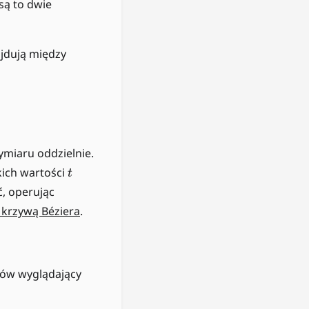
ą to dwie
ajdują między
miaru oddzielnie.
t
ich wartości
t
ć, operując
 krzywą Béziera
.
rów wyglądający