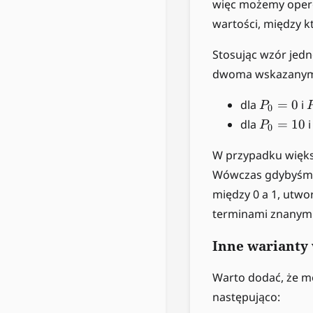
więc możemy oper
wartości, między k
Stosując wzór jedn
dwoma wskazanymi
P
dla
=
0
i
P
0
_
P
dla
=
10
P
0
0
_
=
0
W przypadku więks
0
=
Wówczas gdybyśmy 
1
między 0 a 1, utw
0
terminami znanymi
Inne warianty
Warto dodać, że m
następująco: