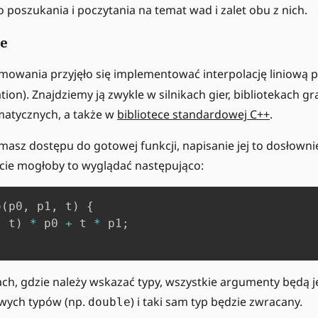
 poszukania i poczytania na temat wad i zalet obu z nich.
5
e
mowania przyjęło się implementować interpolację liniową 
ation). Znajdziemy ją zwykle w silnikach gier, bibliotekach gr
matycznych, a także w
bibliotece standardowej C++
.
e masz dostępu do gotowej funkcji, napisanie jej to dosłown
cie mogłoby to wyglądać następująco:
p
(
p0
,
 p1
,
 t
)
{
-
 t
)
*
 p0 
+
 t 
*
 p1
;
ch, gdzie należy wskazać typy, wszystkie argumenty będą 
wych typów (np.
) i taki sam typ będzie zwracany.
double