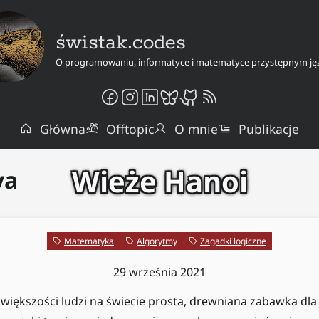
świstak.codes
O programowaniu, informatyce i matematyce przystępnym ję
Główna
Offtopic
O mnie
Publikacje
Wieże Hanoi
ya
Matematyka
Algorytmy
Zagadki logiczne
29 września 2021
 większości ludzi na świecie prosta, drewniana zabawka dla