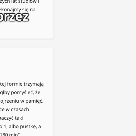
ych lat studiów i
ekonajmy się na
przez
tej formie trzymają
ógłby pomyśleć, że
ojrzeniu w pamięć,
lsce w czasach
aczyć taki
 1, albo pustkę, a
180 min”.