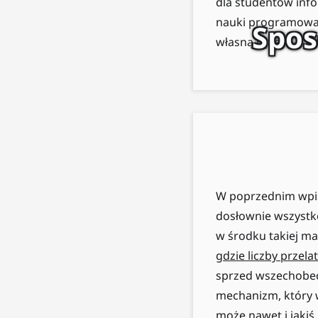
dla studentów info
nauki programowani
Spos
własną rękę.
W poprzednim wpisi
dosłownie wszystko
w środku takiej ma
gdzie liczby przela
sprzed wszechobec
mechanizm, który w
może nawet i jaki