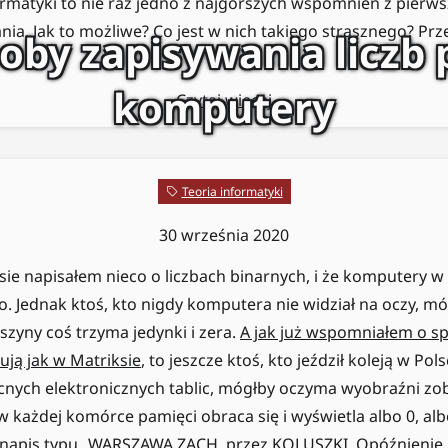
rmatyki to nie raz jedno z najgorszych wspomnień z pierwsz
a. Jak to możliwe? Co jest w nich takiego strasznego? Prz
oby zapisywania liczb 
komputery
Czytaj więcej
Teoria informatyki
30 września 2020
e napisałem nieco o liczbach binarnych, i że komputery w 
. Jednak ktoś, kto nigdy komputera nie widział na oczy, m
szyny coś trzyma jedynki i zera.
A jak już wspomniałem o sp
tują jak w Matriksie
, to jeszcze ktoś, kto jeździł koleją w Po
nych elektronicznych tablic, mógłby oczyma wyobraźni zob
 każdej komórce pamięci obraca się i wyświetla albo 0, albo
ś napis typu „WARSZAWA ZACH. przez KOLUSZKI, Opóźnienie 