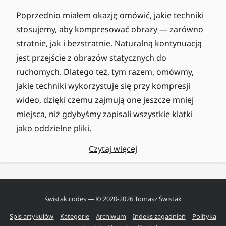
Poprzednio miałem okazję omówić, jakie techniki
stosujemy, aby kompresować obrazy — zarówno
stratnie, jak i bezstratnie. Naturalną kontynuacją
jest przejście z obrazów statycznych do
ruchomych. Dlatego też, tym razem, omówmy,
jakie techniki wykorzystuje się przy kompresji
wideo, dzięki czemu zajmują one jeszcze mniej
miejsca, niż gdybyśmy zapisali wszystkie klatki
jako oddzielne pliki.
Czytaj więcej
świstak.codes
— © 2020-
2026
Tomasz Świstak
Spis artykułów
Kategorie
Archiwum
Indeks zagadnień
Polityka