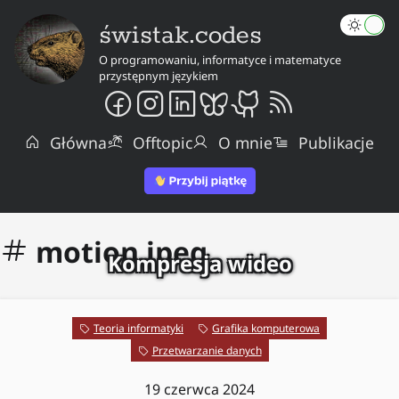
świstak.codes
O programowaniu, informatyce i matematyce
przystępnym językiem
Główna
Offtopic
O mnie
Publikacje
motion jpeg
Kompresja wideo
Teoria informatyki
Grafika komputerowa
Przetwarzanie danych
19 czerwca 2024