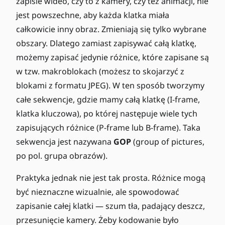
zapisie wideo, czy to z kamery, czy też animacji, nie
jest powszechne, aby każda klatka miała
całkowicie inny obraz. Zmieniają się tylko wybrane
obszary. Dlatego zamiast zapisywać całą klatkę,
możemy zapisać jedynie różnice, które zapisane są
w tzw. makroblokach (możesz to skojarzyć z
blokami z formatu JPEG). W ten sposób tworzymy
całe sekwencje, gdzie mamy całą klatkę (I-frame,
klatka kluczowa), po której następuje wiele tych
zapisujących różnice (P-frame lub B-frame). Taka
sekwencja jest nazywana
GOP
(group of pictures,
po pol. grupa obrazów).
Praktyka jednak nie jest tak prosta. Różnice mogą
być nieznaczne wizualnie, ale spowodować
zapisanie całej klatki — szum tła, padający deszcz,
przesunięcie kamery. Żeby kodowanie było