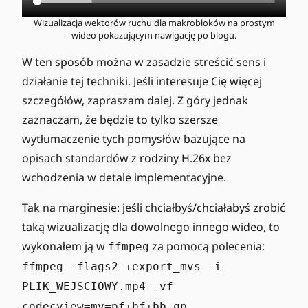
Wizualizacja wektorów ruchu dla makrobloków na prostym
wideo pokazującym nawigację po blogu.
W ten sposób można w zasadzie streścić sens i
działanie tej techniki. Jeśli interesuje Cię więcej
szczegółów, zapraszam dalej. Z góry jednak
zaznaczam, że będzie to tylko szersze
wytłumaczenie tych pomysłów bazujące na
opisach standardów z rodziny H.26x bez
wchodzenia w detale implementacyjne.
Tak na marginesie: jeśli chciałbyś/chciałabyś zrobić
taką wizualizację dla dowolnego innego wideo, to
wykonałem ją w
za pomocą polecenia:
ffmpeg
ffmpeg -flags2 +export_mvs -i
PLIK_WEJSCIOWY.mp4 -vf
codecview=mv=pf+bf+bb,qp