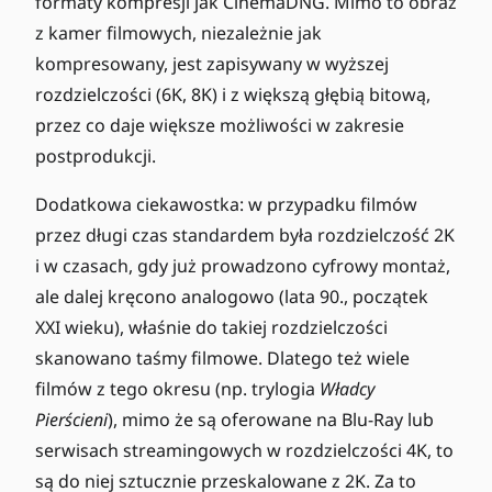
formaty kompresji jak CinemaDNG. Mimo to obraz
z kamer filmowych, niezależnie jak
kompresowany, jest zapisywany w wyższej
rozdzielczości (6K, 8K) i z większą głębią bitową,
przez co daje większe możliwości w zakresie
postprodukcji.
Dodatkowa ciekawostka: w przypadku filmów
przez długi czas standardem była rozdzielczość 2K
i w czasach, gdy już prowadzono cyfrowy montaż,
ale dalej kręcono analogowo (lata 90., początek
XXI wieku), właśnie do takiej rozdzielczości
skanowano taśmy filmowe. Dlatego też wiele
filmów z tego okresu (np. trylogia
Władcy
Pierścieni
), mimo że są oferowane na Blu-Ray lub
serwisach streamingowych w rozdzielczości 4K, to
są do niej sztucznie przeskalowane z 2K. Za to