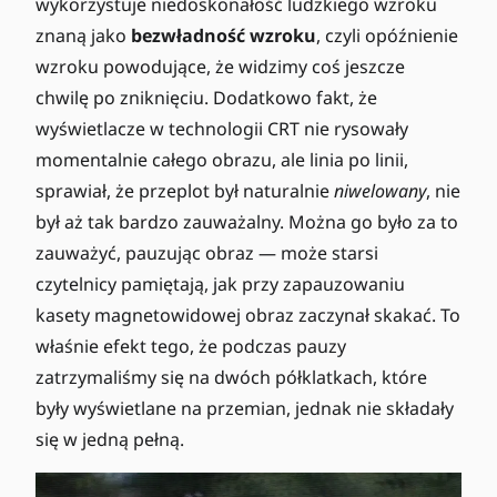
wykorzystuje niedoskonałość ludzkiego wzroku
znaną jako
bezwładność wzroku
, czyli opóźnienie
wzroku powodujące, że widzimy coś jeszcze
chwilę po zniknięciu. Dodatkowo fakt, że
wyświetlacze w technologii CRT nie rysowały
momentalnie całego obrazu, ale linia po linii,
sprawiał, że przeplot był naturalnie
niwelowany
, nie
był aż tak bardzo zauważalny. Można go było za to
zauważyć, pauzując obraz — może starsi
czytelnicy pamiętają, jak przy zapauzowaniu
kasety magnetowidowej obraz zaczynał skakać. To
właśnie efekt tego, że podczas pauzy
zatrzymaliśmy się na dwóch półklatkach, które
były wyświetlane na przemian, jednak nie składały
się w jedną pełną.