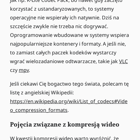
jak np. K-Lite Codec Pack, bo nawet gdy zaczęto
korzystać z ustandaryzowanych, to systemy
operacyjne nie wspierały ich natywnie. Dziś na
szczęście zwykle nie trzeba nic dogrywać.
Oprogramowanie wbudowane w systemy wspiera
najpopularniejsze kontenery i formaty. A jeśli nie,
to zamiast całych paczek kodeków wystarczy
wgrać wielozadaniowe odtwarzacze, takie jak
VLC
czy
mpv
.
Jeśli ciekawi Cię bogactwo tego świata, polecam tę
listę z angielskiej Wikipedii:
https://en.wikipedia.org/wiki/List_of_codecs#Vide
o_compression_formats
.
Pojęcia związane z kompresją wideo
W kwestii kompresji wideo warto wyróżnić, że