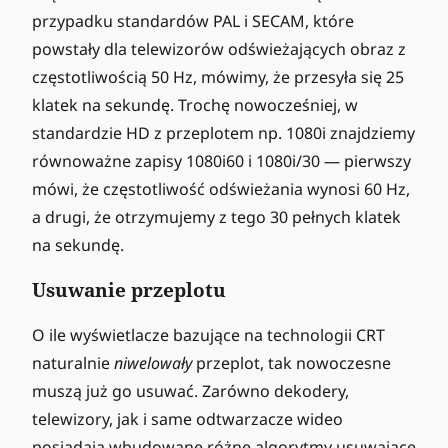
przypadku standardów PAL i SECAM, które
powstały dla telewizorów odświeżających obraz z
częstotliwością 50 Hz, mówimy, że przesyła się 25
klatek na sekundę. Trochę nowocześniej, w
standardzie HD z przeplotem np. 1080i znajdziemy
równoważne zapisy 1080i60 i 1080i/30 — pierwszy
mówi, że częstotliwość odświeżania wynosi 60 Hz,
a drugi, że otrzymujemy z tego 30 pełnych klatek
na sekundę.
Usuwanie przeplotu
O ile wyświetlacze bazujące na technologii CRT
naturalnie
niwelowały
przeplot, tak nowoczesne
muszą już go usuwać. Zarówno dekodery,
telewizory, jak i same odtwarzacze wideo
posiadają wbudowane różne algorytmy usuwające