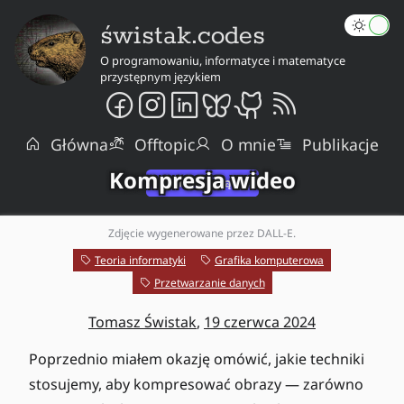
świstak.codes
O programowaniu, informatyce i matematyce
przystępnym językiem
Główna
Offtopic
O mnie
Publikacje
Kompresja wideo
Zdjęcie wygenerowane przez DALL-E.
Teoria informatyki
Grafika komputerowa
Przetwarzanie danych
Tomasz Świstak
,
19 czerwca 2024
Poprzednio miałem okazję omówić, jakie techniki
stosujemy, aby kompresować obrazy — zarówno