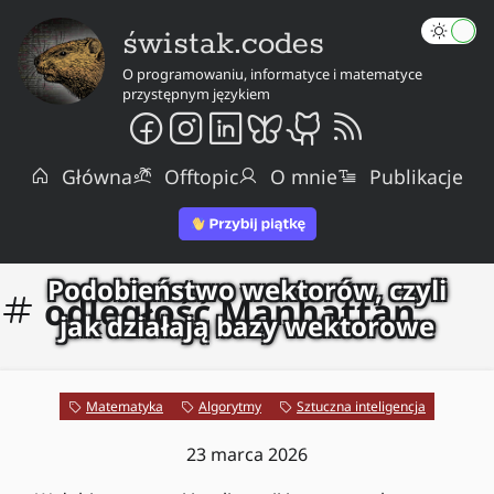
świstak.codes
O programowaniu, informatyce i matematyce
przystępnym językiem
Główna
Offtopic
O mnie
Publikacje
Podobieństwo wektorów, czyli
odległość Manhattan
jak działają bazy wektorowe
Matematyka
Algorytmy
Sztuczna inteligencja
23 marca 2026