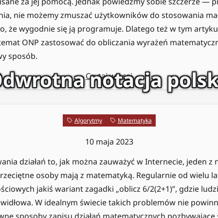
ane za jej pomocą. Jednak powiedzmy sobie szczerze — pis
enia, nie możemy zmuszać użytkowników do stosowania ma
go, że wygodnie się ją programuje. Dlatego też w tym artykul
temat ONP zastosować do obliczania wyrażeń matematycz
owy sposób.
dwrotna notacja pols
Czytaj więcej
Algorytmy
Matematyka
10 maja 2023
nia działań to, jak można zauważyć w Internecie, jeden z 
rzeciętne osoby mają z matematyką. Regularnie od wielu la
iowych jakiś wariant zagadki „oblicz 6/2(2+1)”, gdzie ludzie
awidłowa. W idealnym świecie takich problemów nie powinn
ywne sposoby zapisu działań matematycznych pozbywające s