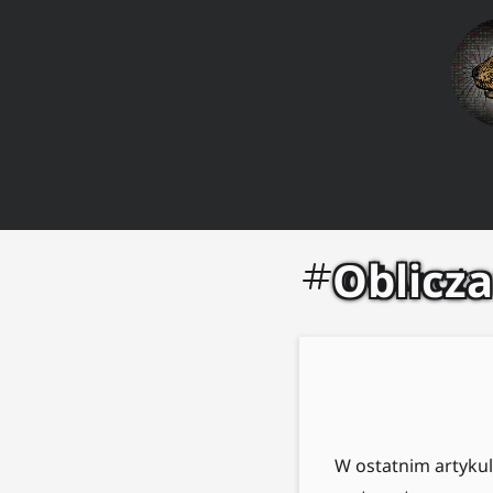
Oblicz
odwrotn
W ostatnim artyku