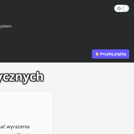
zykiem
ycznych
zać wyrażenia