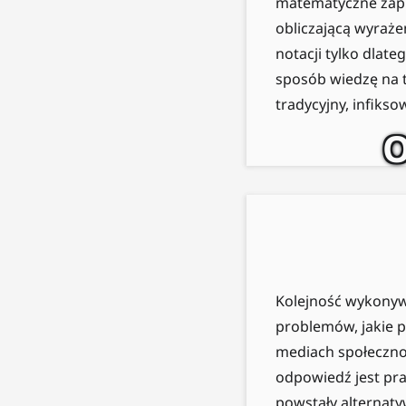
matematyczne zapis
obliczającą wyraż
notacji tylko dlate
sposób wiedzę na 
tradycyjny, infiks
O
Kolejność wykonywa
problemów, jakie p
mediach społecznośc
odpowiedź jest pr
powstały alternat