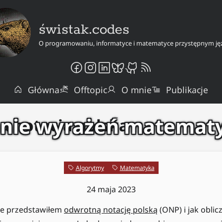
świstak.codes
O programowaniu, informatyce i matematyce przystępnym ję
Główna
Offtopic
O mnie
Publikacje
anie wyrażeń matemat
a notacja polska
Algorytmy
Matematyka
24 maja 2023
le przedstawiłem
odwrotną notację polską
(ONP) i jak oblic