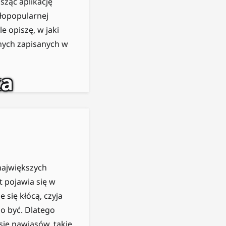
ząc aplikację
łopopularnej
e opiszę, w jaki
nych zapisanych w
ka
największych
t pojawia się w
 się kłócą, czyja
o być. Dlatego
ię nawiasów, takie