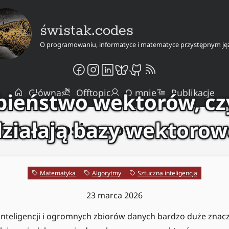
świstak.codes
O programowaniu, informatyce i matematyce przystępnym ję
Główna
Offtopic
O mnie
Publikacje
ieństwo wektorów, czy
działają bazy wektorow
ństwo kosinusowe
Matematyka
Algorytmy
Sztuczna inteligencja
23 marca 2026
inteligencji i ogromnych zbiorów danych bardzo duże znacz