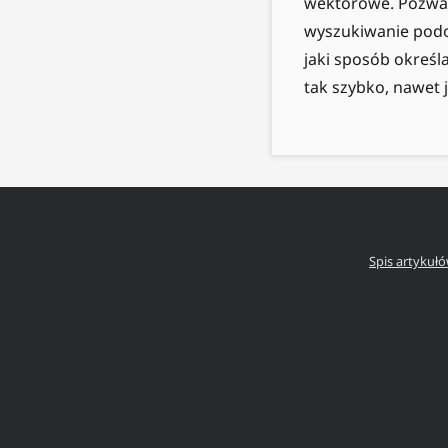
wektorowe. Pozwal
wyszukiwanie podo
jaki sposób określ
tak szybko, nawet j
Spis artykuł