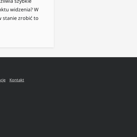
liwia szybkie
nktu widzenia? W
stanie zrobić to
ncje
Kontakt