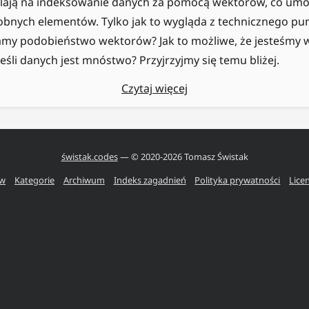
ają na indeksowanie danych za pomocą wektorów, co umoż
bnych elementów. Tylko jak to wygląda z technicznego pu
amy podobieństwo wektorów? Jak to możliwe, że jesteśmy w 
eśli danych jest mnóstwo? Przyjrzyjmy się temu bliżej.
Czytaj więcej
świstak.codes
— © 2020-
2026
Tomasz Świstak
ów
Kategorie
Archiwum
Indeks zagadnień
Polityka prywatności
Lice