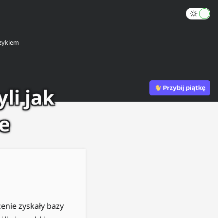
zykiem
li jak
e
enie zyskały bazy