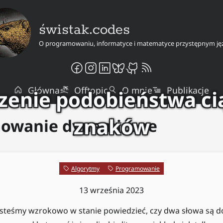
świstak.codes
O programowaniu, informatyce i matematyce przystępnym ję
Główna
Offtopic
O mnie
Publikacje
zenie podobieństwa c
znaków
owanie dynamiczne
Algorytmy
Programowanie
13 września 2023
jesteśmy wzrokowo w stanie powiedzieć, czy dwa słowa są d