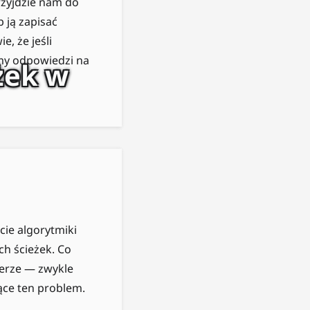
przyjdzie nam do
 ją zapisać
, że jeśli
my odpowiedzi na
żek w
ie algorytmiki
ch ścieżek. Co
zerze — zwykle
ące ten problem.