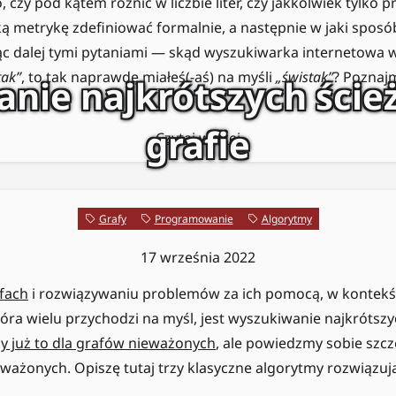
 czy pod kątem różnic w liczbie liter, czy jakkolwiek tylko 
aką metrykę zdefiniować formalnie, a następnie w jaki sposób
ąc dalej tymi pytaniami — skąd wyszukiwarka internetowa wie
tak”
, to tak naprawdę miałeś(-aś) na myśli
„świstak”
? Poznaj
anie najkrótszych ście
grafie
Czytaj więcej
Grafy
Programowanie
Algorytmy
17 września 2022
fach
i rozwiązywaniu problemów za ich pomocą, w kontekśc
tóra wielu przychodzi na myśl, jest wyszukiwanie najkrótszy
 już to dla grafów nieważonych
, ale powiedzmy sobie szc
ważonych. Opiszę tutaj trzy klasyczne algorytmy rozwiązuj