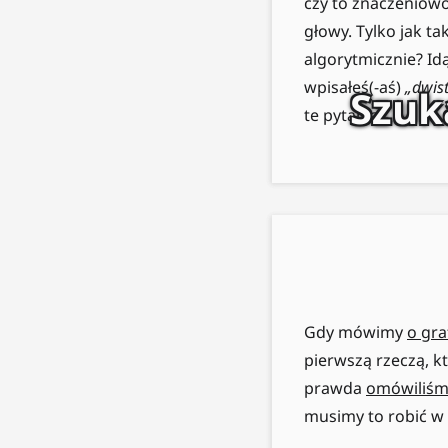
czy to znaczeniowo,
głowy. Tylko jak t
algorytmicznie? Id
wpisałeś(-aś)
„dwis
Szuk
te pytania.
Gdy mówimy
o gra
pierwszą rzeczą, k
prawda
omówiliśmy
musimy to robić w 