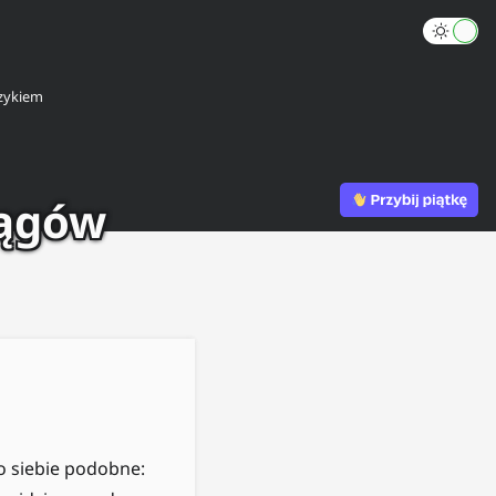
zykiem
iągów
o siebie podobne: