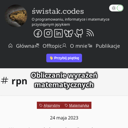
świstak.codes
O programowaniu, informatyce i matematyce
przystępnym językiem
Główna
Offtopic
O mnie
Publikacje
Obliczanie wyrażeń
rpn
matematycznych
Algorytmy
Matematyka
24 maja 2023