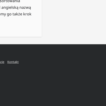
 sortowania
 angielską nazwą
iemy go także krok
ncje
Kontakt