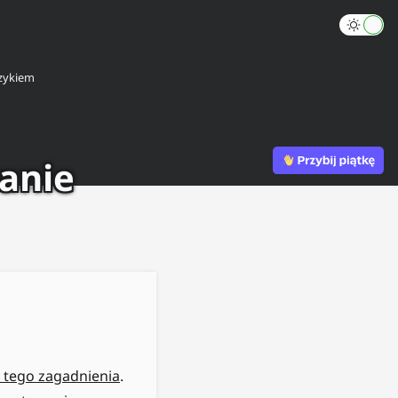
zykiem
wanie
ć tego zagadnienia
.