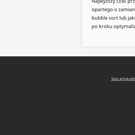
Najwyższy czas prz
opartego o zamian
bubble sort lub ja
po kroku optymaliz
Spis artykuł