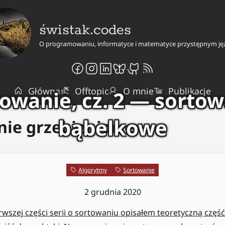
świstak.codes
O programowaniu, informatyce i matematyce przystępnym ję
Główna
Offtopic
O mnie
Publikacje
owanie, cz. 2 — sorto
bąbelkowe
nie grzebieniowe
Algorytmy
Sortowanie
2 grudnia 2020
rwszej części serii o sortowaniu opisałem teoretyczną częś