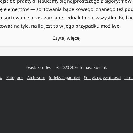
ejść do praktyki. Nauczmy się najprostszego z algorytmów
ę elementów — sortowania bąbelkowego, znanego też pod
ko sortowanie przez zamianę. Jednak to nie wszystko. Będz
ować na tyle, na ile jest to w jego przypadku możliwe.
Czytaj więcej
świstak.codes
— © 2020-
2026
Tomasz Świstak
ów
Kategorie
Archiwum
Indeks zagadnień
Polityka prywatności
Lice