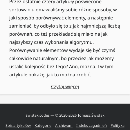
Przez ostatnie cztery artykuły poświęcone
sortowaniu omawialiśmy sobie różne sposoby, w
jaki sposób porównywać elementy, a następnie
zamieniać, by odbyło się to z jak najmniejszą liczbą
porównań, co też przekładać się miało na jak
najszybszy czas wykonania algorytmu.
Porównywanie elementów wydaje się być czymś
całkowicie naturalnym, bo przecież jak możemy
ustalić kolejność bez tego? Ano, można. I w tym
artykule pokażę, jak to można zrobić.
Czytaj więcej
świstak.codes
— © 2020-
2026
Tomasz Świstak
Spis artykułów
Kategorie
Archiwum
Indeks zagadnień
Polityka