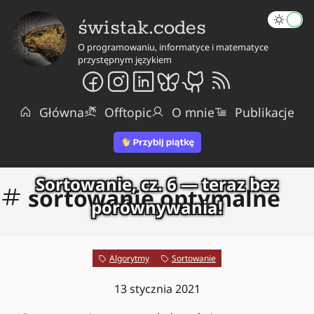
świstak.codes
O programowaniu, informatyce i matematyce
przystępnym językiem
Główna
Offtopic
O mnie
Publikacje
Sortowanie, cz. 6 — teraz bez
sortowanie optymalne
porównywania!
Algorytmy
Sortowanie
13 stycznia 2021