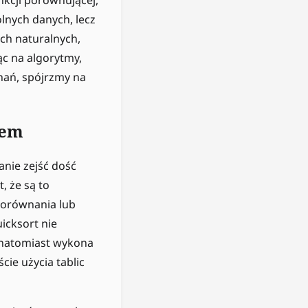
lnych danych, lecz
ach naturalnych,
c na algorytmy,
nań, spójrzmy na
iem
anie zejść dość
, że są to
porównania lub
icksort nie
 natomiast wykona
ie użycia tablic