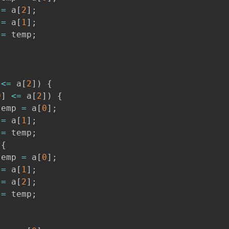
=
 a
[
2
]
;
=
 a
[
1
]
;
=
 temp
;
<=
 a
[
2
]
)
{
0
]
<=
 a
[
2
]
)
{
temp 
=
 a
[
0
]
;
=
 a
[
1
]
;
=
 temp
;
{
temp 
=
 a
[
0
]
;
=
 a
[
1
]
;
=
 a
[
2
]
;
=
 temp
;