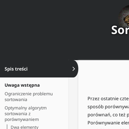
Sor
Spis treści
Ukryj spis treści
Uwaga wstępna
Ograniczenie problemu
Przez ostatnie czt
sortowania
sposób porównywać 
Optymalny algorytm
sortowania z
porównań, co też p
porównywaniem
Porównywanie elem
Dwa elementy