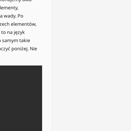
lementy,
ma wady. Po
rzech elementów,
 to na język
m samym takie
czyć poniżej. Nie