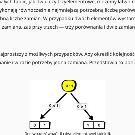
ałych tablic, jak dwu- czy trzyelementowe, możemy łatwo 
ykonają równocześnie najmniejszą potrzebną liczbę porówn
ebną liczbę zamian. W przypadku dwóch elementów wystarc
 zamiana, zaś przy trzech — trzy porównania i dwie zamian
 najprostszy z możliwych przypadków. Aby określić kolejnoś
anie i w razie potrzeby jedna zamiana. Przedstawia to pon
Drzewo porównań dla dwuelementowej kolekcji.