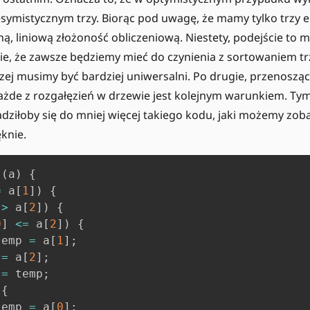
ymistycznym trzy. Biorąc pod uwagę, że mamy tylko trzy e
ą, liniową złożoność obliczeniową. Niestety, podejście to 
ie, że zawsze będziemy mieć do czynienia z sortowaniem t
czej musimy być bardziej uniwersalni. Po drugie, przenosząc
żde z rozgałęzień w drzewie jest kolejnym warunkiem. Ty
ziłoby się do mniej więcej takiego kodu, jaki możemy zoba
ęknie.
t
(
a
)
{
=
 a
[
1
]
)
{
>
 a
[
2
]
)
{
0
]
<=
 a
[
2
]
)
{
temp 
=
 a
[
1
]
;
=
 a
[
2
]
;
=
 temp
;
{
temp 
=
 a
[
0
]
;