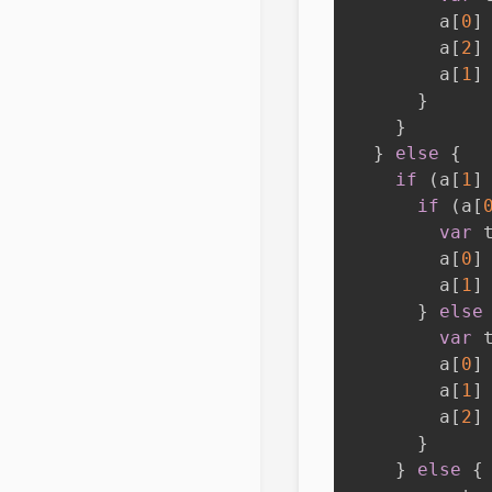
        a
[
0
]
        a
[
2
]
        a
[
1
]
}
}
}
else
{
if
(
a
[
1
]
if
(
a
[
var
 
        a
[
0
]
        a
[
1
]
}
else
var
 
        a
[
0
]
        a
[
1
]
        a
[
2
]
}
}
else
{