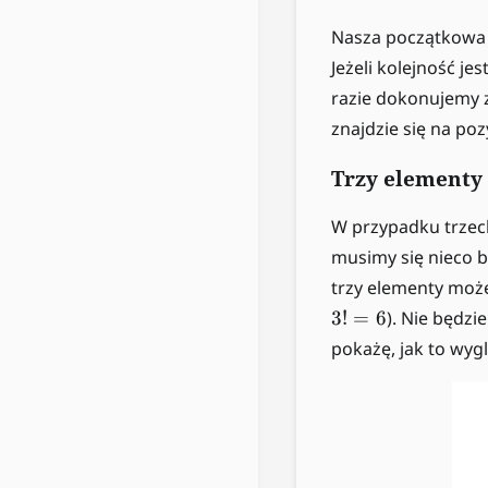
Nasza początkowa k
Jeżeli kolejność je
razie dokonujemy z
znajdzie się na pozy
Trzy elementy
W przypadku trzec
musimy się nieco 
trzy elementy może
3
!
=
6
). Nie będzi
pokażę, jak to wyg