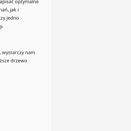
napisać optymalne
ań, jak i
zy jedno
y.
ć, wystarczy nam
iższe drzewo