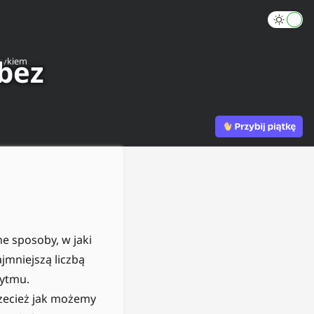
 bez
zykiem
e sposoby, w jaki
jmniejszą liczbą
rytmu.
zecież jak możemy