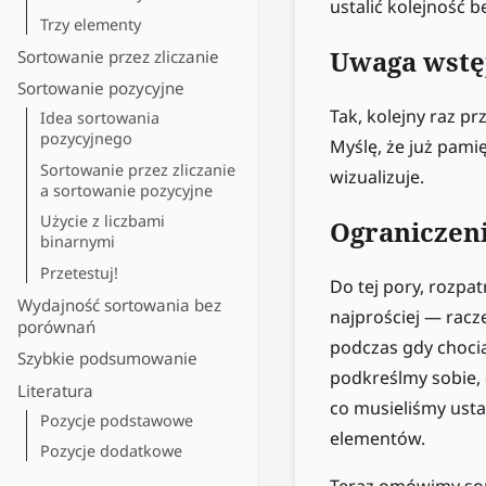
ustalić kolejność 
Trzy elementy
Uwaga wst
Sortowanie przez zliczanie
Sortowanie pozycyjne
Tak, kolejny raz p
Idea sortowania
pozycyjnego
Myślę, że już pamię
Sortowanie przez zliczanie
wizualizuje.
a sortowanie pozycyjne
Użycie z liczbami
Ograniczen
binarnymi
Przetestuj!
Do tej pory, rozpat
Wydajność sortowania bez
najprościej — racze
porównań
podczas gdy choci
Szybkie podsumowanie
podkreślmy sobie, 
Literatura
co musieliśmy usta
Pozycje podstawowe
elementów.
Pozycje dodatkowe
Teraz omówimy sor