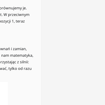
Porównujemy je.
est. W przeciwnym
zycji 1, teraz
ównań i zamian,
wi nam matematyka,
3!
stając z silnii:
=
wać, tylko od razu
6