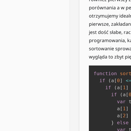
porównania a w pes
otrzymujemy idealn
pierwsze, zakładan
jest dość słabe, ra
programowania, ka
sortowanie sprowad
wygląda to zbyt pi
function
sor
if
(
a
[
0
]
<
if
(
a
[
1
]
if
(
a
[
var
 
        a
[
1
]
        a
[
2
]
}
else
var
 