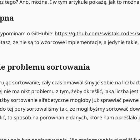
bez tego? Ano, można. I w tym artykule pokażę, jak to można 
ępna
rzypominam o GitHubie:
https://github.com/swistak-codes/s
tasz, że nie są to wzorcowe implementacje, a jedynie takie,
ie problemu sortowania
rując sortowanie, cały czas omawialiśmy je sobie na liczbac
j nie ma nikt problemu z tym, żeby określić, jaka liczba jest
ażby sortowanie alfabetyczne mogłoby już sprawiać pewne
do tej pory sortowaliśmy tak, że moglibyśmy sortować dow
lić, to sposób na porównanie danych, które nam określało
towanie bez porównywania. Nie możemy sobie określić fun