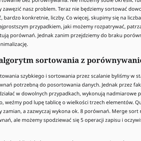
y zawęzić nasz problem. Teraz nie będziemy sortować dowo
 bardzo konkretnie, liczby. Co więcej, skupimy się na liczb
ajprostszym przypadkiem, jaki możemy rozpatrywać, patrzą
stują porównań. Jednak zanim przejdziemy do braku porów
nimalizację.
algorytm sortowania z porównywan
owania szybkiego i sortowania przez scalanie byliśmy w st
ównań potrzebną do posortowania danych. Jednak przez fakt
działać w dowolnych przypadkach, wykonują nadmiarowe 
o, weźmy pod lupę tablicę o wielkości trzech elementów. Qu
by zamian, a zazwyczaj wykona ok. 8 porównań. Merge sort
ań, ale możemy spodziewać się 5 operacji zapisu i oczywiśc