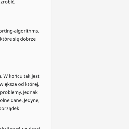
zrobić.
orting-algorithms
.
 które się dobrze
h. W końcu tak jest
 większa od której,
 problemy. Jednak
olne dane. Jedyne,
 porządek
kcji porównującej,