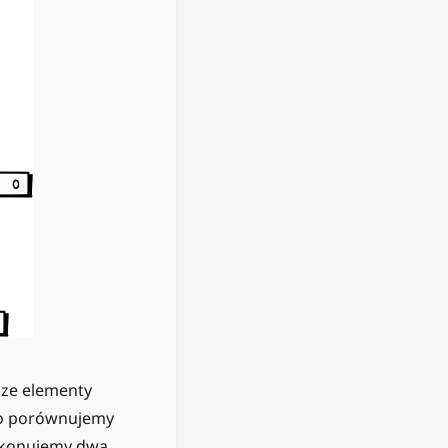
sze elementy
, to porównujemy
wykonujemy dwa