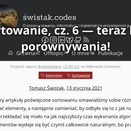
świstak.codes
towanie, cz. 6 — teraz
O programowaniu, informatyce i matematyce przystępnym ję
porównywania!
Główna
Offtopic
O mnie
Publikacje
Oryginał zdjęcia:
BrokenSphere
,
CC BY 3.0
, via Wikimedia Commons
Algorytmy
Sortowanie
Tomasz Świstak
,
13 stycznia 2021
ery artykuły poświęcone sortowaniu omawialiśmy sobie różn
elementy, a następnie zamieniać, by odbyło się to z jak na
rzekładać się miało na jak najszybszy czas wykonania algo
entów wydaje się być czymś całkowicie naturalnym, bo pr