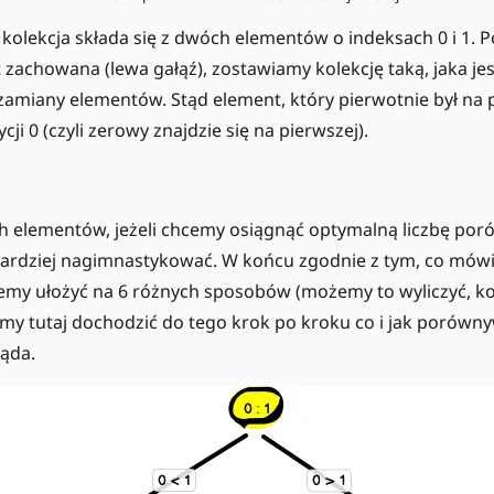
olekcja składa się z dwóch elementów o indeksach 0 i 1. 
st zachowana (lewa gałąź), zostawiamy kolekcję taką, jaka j
amiany elementów. Stąd element, który pierwotnie był na po
cji 0 (czyli zerowy znajdzie się na pierwszej).
h elementów, jeżeli chcemy osiągnąć optymalną liczbę por
bardziej nagimnastykować. W końcu zgodnie z tym, co mó
my ułożyć na 6 różnych sposobów (możemy to wyliczyć, korzy
emy tutaj dochodzić do tego krok po kroku co i jak porówny
ląda.