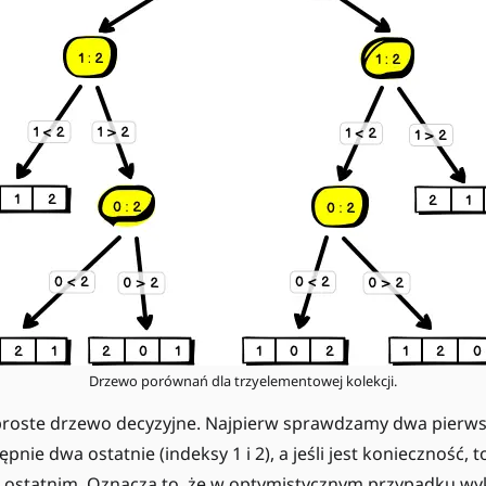
Drzewo porównań dla trzyelementowej kolekcji.
 proste drzewo decyzyjne. Najpierw sprawdzamy dwa pierw
stępnie dwa ostatnie (indeksy 1 i 2), a jeśli jest konieczność
z ostatnim. Oznacza to, że w optymistycznym przypadku 