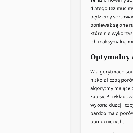
dlatego też musim
będziemy sortować,
ponieważ są one n
które nie wykorzy
ich maksymalną mi
Optymalny 
W algorytmach sort
nisko z liczbą por
algorytmy mające 
zapisy. Przykładow
wykona dużej licz
bardzo mało porówn
pomocniczych.