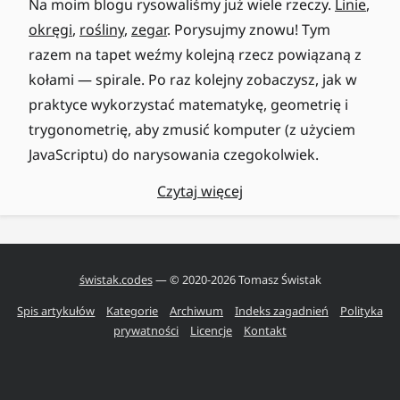
Na moim blogu rysowaliśmy już wiele rzeczy.
Linie
,
okręgi
,
rośliny
,
zegar
. Porysujmy znowu! Tym
razem na tapet weźmy kolejną rzecz powiązaną z
kołami — spirale. Po raz kolejny zobaczysz, jak w
praktyce wykorzystać matematykę, geometrię i
trygonometrię, aby zmusić komputer (z użyciem
JavaScriptu) do narysowania czegokolwiek.
Czytaj więcej
świstak.codes
— © 2020-
2026
Tomasz Świstak
Spis artykułów
Kategorie
Archiwum
Indeks zagadnień
Polityka
prywatności
Licencje
Kontakt