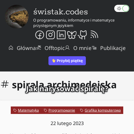
świstak.codes
O programowaniu, informatyce i matematyce
przystępnym językiem
Główna
Offtopic
O mnie
Publikacje
spirala archimedejska
Jak narysować spiralę?
Matematyka
Programowanie
Grafika komputerowa
22 lutego 2023