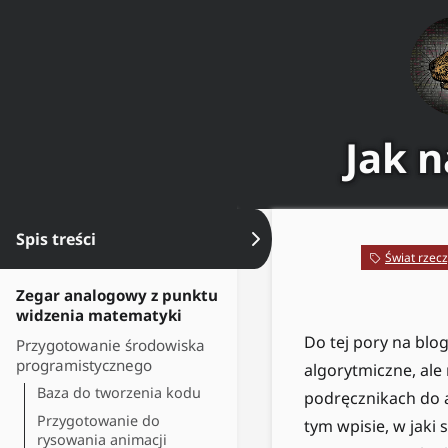
Jak 
Spis treści
Ukryj spis treści
Świat rzecz
Zegar analogowy z punktu
widzenia matematyki
Do tej pory na bl
Przygotowanie środowiska
programistycznego
algorytmiczne, ale
Baza do tworzenia kodu
podręcznikach do 
Przygotowanie do
tym wpisie, w jaki
rysowania animacji