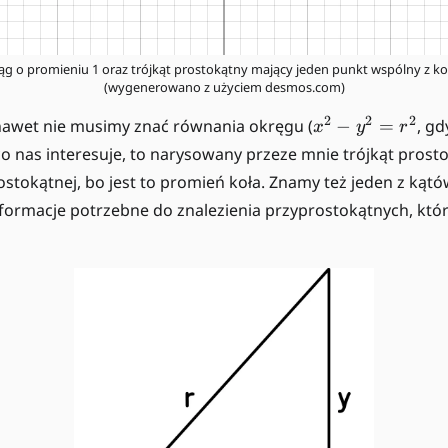
ąg o promieniu 1 oraz trójkąt prostokątny mający jeden punkt wspólny z ko
(wygenerowano z użyciem desmos.com)
x
2
2
2
wet nie musimy znać równania okręgu (
−
=
, gd
x
y
r
^
 co nas interesuje, to narysowany przeze mnie trójkąt pros
2
stokątnej, bo jest to promień koła. Znamy też jeden z kątó
-
formacje potrzebne do znalezienia przyprostokątnych, kt
y
^
2
=
r
^
2