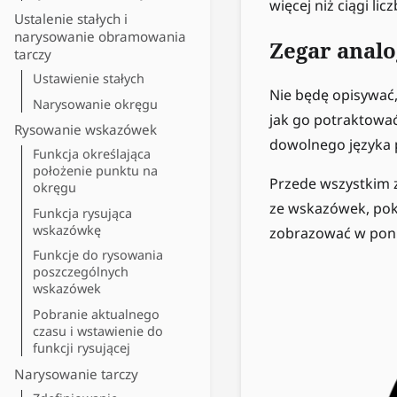
więcej niż ciągi l
Ustalenie stałych i
narysowanie obramowania
Zegar anal
tarczy
Ustawienie stałych
Nie będę opisywać,
Narysowanie okręgu
jak go potraktowa
Rysowanie wskazówek
dowolnego języka 
Funkcja określająca
położenie punktu na
Przede wszystkim 
okręgu
ze wskazówek, pok
Funkcja rysująca
wskazówkę
zobrazować w poni
Funkcje do rysowania
poszczególnych
wskazówek
Pobranie aktualnego
czasu i wstawienie do
funkcji rysującej
Narysowanie tarczy