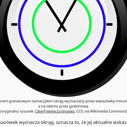
orem granatowym zaznaczyłem okrąg wyznaczany przez wskazówkę minut
a na zielono przez godzinową.
(oryginalny rysunek:
ClkerFreeVectorImages
, CC0, via Wikimedia Commons
kazówek wyznacza okrąg, oznacza to, że jej aktualne wsk