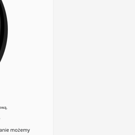
ową,
)
azanie możemy