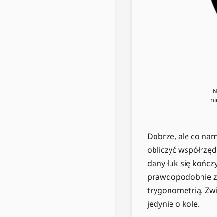
N
ni
Dobrze, ale co nam
obliczyć współrzę
dany łuk się kończ
prawdopodobnie zn
trygonometrią. Zwi
jedynie o kole.