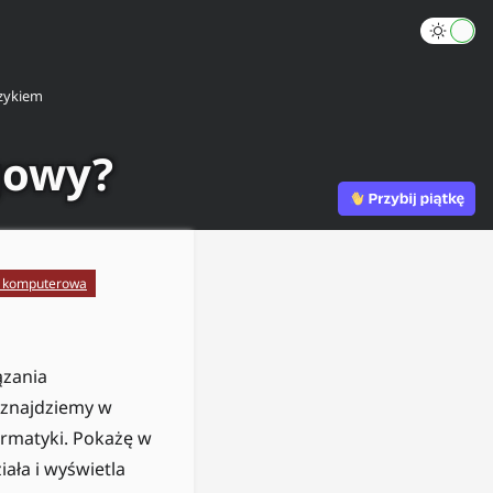
zykiem
gowy?
a komputerowa
ązania
 znajdziemy w
ormatyki. Pokażę w
iała i wyświetla