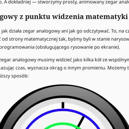
iczb. A dokładniej — stworzymy prosty, animowany zegar ana
ogowy z punktu widzenia matematyki
 jak działa zegar analogowy ani jak go odczytywać. To, na c
ć od strony matematycznej tak, byśmy byli w stanie narys
programowania (obsługującego rysowanie po ekranie).
zegar analogowy musimy widzieć jako kilka kół ze wspólny
azując czas, wyznacza okrąg o innym promieniu. Możemy t
ższy sposób: