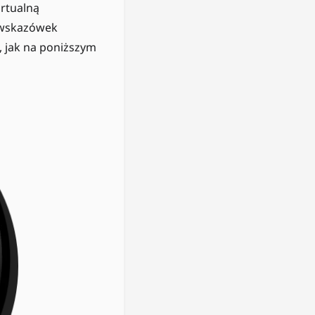
irtualną
e wskazówek
, jak na poniższym