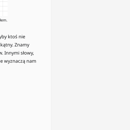
łem.
yby ktoś nie
tokątny. Znamy
w. Innymi słowy,
óre wyznaczą nam