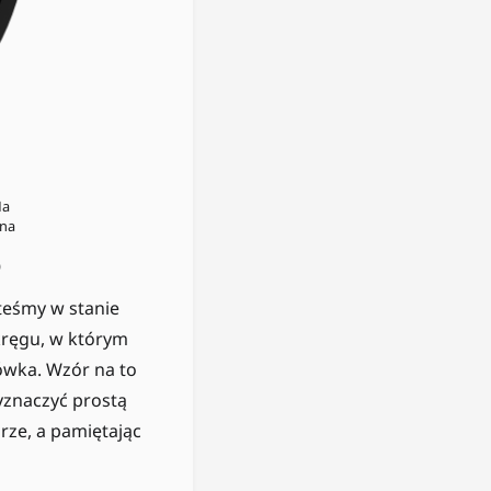
Na
 na
)
steśmy w stanie
kręgu, w którym
zówka. Wzór na to
yznaczyć prostą
rze, a pamiętając