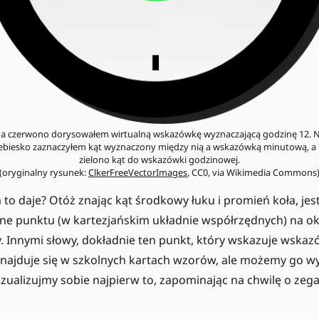
a czerwono dorysowałem wirtualną wskazówkę wyznaczającą godzinę 12. 
ebiesko zaznaczyłem kąt wyznaczony między nią a wskazówką minutową, a
zielono kąt do wskazówki godzinowej.
(oryginalny rysunek:
ClkerFreeVectorImages
, CC0, via Wikimedia Commons
 to daje? Otóż znając kąt środkowy łuku i promień koła, je
dne punktu (w kartezjańskim układnie współrzędnych) na o
y. Innymi słowy, dokładnie ten punkt, który wskazuje wska
ajduje się w szkolnych kartach wzorów, ale możemy go w
zualizujmy sobie najpierw to, zapominając na chwilę o zega