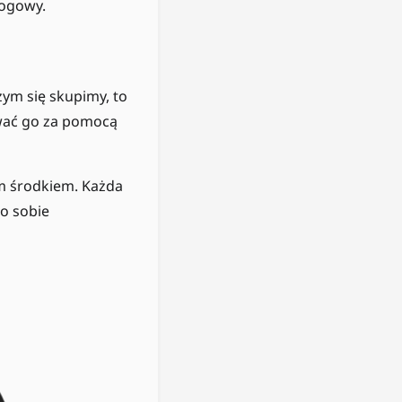
logowy.
zym się skupimy, to
ować go za pomocą
m środkiem. Każda
o sobie