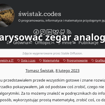
świstak.codes
O programowaniu, informatyce i matematyce przystępnym ję
narysować zegar analo
Główna
Offtopic
O mnie
Publikacje
Zdjęcie wygenerowane przez Stable Diffusion.
ywisty a IT
Data i czas
Matematyka
Programowanie
Grafik
Tomasz Świstak
,
8 lutego 2023
ogu przedstawiałem przede wszystkim gotowe i znane rozwi
 rzadko pokazywałem, jak od podstaw coś zrobić, czego nie
algorytmiki. Za to możemy znaleźć w podręcznikach do inf
 sposób, wykorzystując prostą matematykę, zrobić coś, co dz