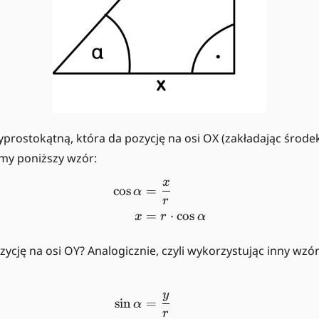
prostokątną, która da pozycję na osi OX (zakładając środe
amy poniższy wzór:
x
\begin{align*} \cos \alph
cos
=
α
r
=
⋅
cos
x
r
α
zycję na osi OY? Analogicznie, czyli wykorzystując inny wzó
y
\begin{align*} \sin \alph
sin
=
α
r