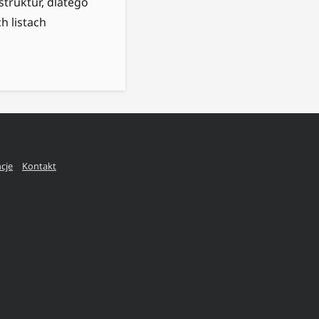
truktur, dlatego
h listach
ncje
Kontakt