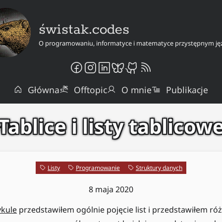
świstak.codes
O programowaniu, informatyce i matematyce przystępnym ję
Główna
Offtopic
O mnie
Publikacje
Tablice i listy tablicow
ki
Listy
Programowanie
Struktury danych
8 maja 2020
ykule
przedstawiłem ogólnie pojęcie list i przedstawiłem róż