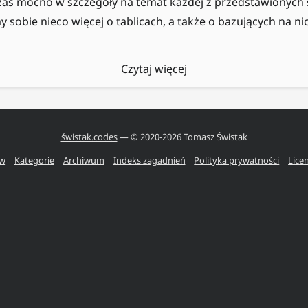
s mocno w szczegóły na temat każdej z przedstawionych s
sobie nieco więcej o tablicach, a także o bazujących na nic
Czytaj więcej
świstak.codes
— © 2020-
2026
Tomasz Świstak
ów
Kategorie
Archiwum
Indeks zagadnień
Polityka prywatności
Lice