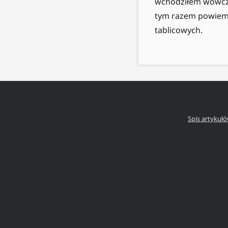
wchodziłem wówcza
tym razem powiemy 
tablicowych.
Spis artykuł