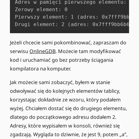
Adres w pamięci pierwszego elementu: 0x7
Zerowy element: 0

Pierwszy element: 1 (adres: 0x7fff9bb6b6
Drugi element: 2 (adres: 0x7fff9bb6b60b)
Jeżeli chcecie sami pokombinować, zapraszam do
serwisu
OnlineGDB
. Możecie tam modyfikować
kod i uruchamiać go bez potrzeby ściągania
kompilatora na komputer.
Jak możecie sami zobaczyć, byłem w stanie
odwoływać się do kolejnych elementów tablicy,
korzystając dokładnie ze wzoru, który podałem
wyżej. Chciałem dostać się do drugiego elementu,
dlatego do początkowego adresu dodałem 2.
Adresy, które wypisałem w konsoli, również się
zgadzają. Wygląda to dziwnie, że jest 9, potem „a”,