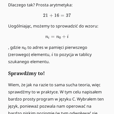
Dlaczego tak? Prosta arytmetyka:
21
+
16
21 + 16 = 37
=
37
Uogólniając, możemy to sprowadzić do wzoru:
=
n_i = n_0 + i
+
n
n
i
0
i
n
, gdzie
to adres w pamięci pierwszego
n
0
_
i
(zerowego) elementu,
to pozycja w tablicy
i
0
szukanego elementu.
Sprawdźmy to!
Wiem, że jak na razie to sama sucha teoria, więc
sprawdźmy to w praktyce. W tym celu napisałem
bardzo prosty program w języku C. Wybrałem ten
język, ponieważ pozwala nam operować na
bardzo niskim poziomie (w tym odwoływać się