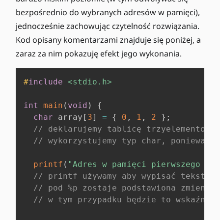
bezpośrednio do wybranych adresów w pamięci),
jednocześnie zachowując czytelność rozwiązania.
Kod opisany komentarzami znajduje się poniżej, a
zaraz za nim pokazuję efekt jego wykonania.
#
include
<stdio.h>
int
main
(
void
)
{
char
 array
[
3
]
=
{
0
,
1
,
2
}
;
// deklarujemy tablicę trzyelementową 
// wykorzystujemy typ char, ponieważ z
printf
(
"Adres w pamięci pierwszego ele
// printf używamy aby wypisać tekst w 
// pod %p zostaje podstawiona zmienna 
// w tym przypadku będzie to wskaźnik 