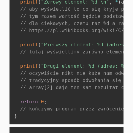
printf
(
"Zerowy element: %d \n"
,
*
(
arra
// aby wyświetlić to co się kryje pod 
// tym razem wartość będzie podstawion
// dla ciekawych, czemu raz %d a raz %
// https://pl.wikibooks.org/wiki/C/pri
printf
(
"Pierwszy element: %d (adres: %
// tutaj wyświetlimy zarówno element j
printf
(
"Drugi element: %d (adres: %p) 
// oczywiście nikt nie każe nam odwoły
// tradycyjny sposób odwołania się do 
// array[2] daje ten sam rezultat co *
return
0
;
// kończymy program przez zwrócenie wa
}