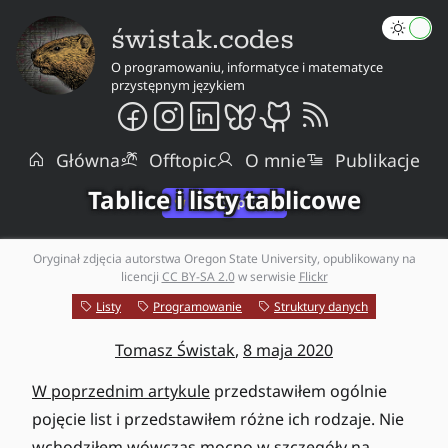
świstak.codes
O programowaniu, informatyce i matematyce
przystępnym językiem
Główna
Offtopic
O mnie
Publikacje
Tablice i listy tablicowe
Oryginał zdjęcia autorstwa Oregon State University, opublikowany na
licencji
CC BY-SA 2.0
w serwisie
Flickr
Listy
Programowanie
Struktury danych
Tomasz Świstak
,
8 maja 2020
W poprzednim artykule
przedstawiłem ogólnie
pojęcie list i przedstawiłem różne ich rodzaje. Nie
wchodziłem wówczas mocno w szczegóły na