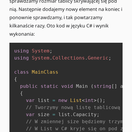
sprawdzamy rozmiar tablicy skrywającej się pod
nią. Następnie dodajemy nowy element na koniec i
ponownie sprawdzamy, i tak powtarzamy
kilkanaście razy. Oto kod w języku C# i wynik
wykonania:
using
System
;
using
System
.
Collections
.
Generic
;
class
MainClass
{
public
static
void
 Main 
(
string
[
]
 args
{
var
 list 
=
new
List
<
int
>
(
)
;
// Tworzymy nową listę tablicową
var
 size 
=
 list
.
Capacity
;
// W zmiennej size będziemy trzymać 
// W List w C# kryje się on pod zmie