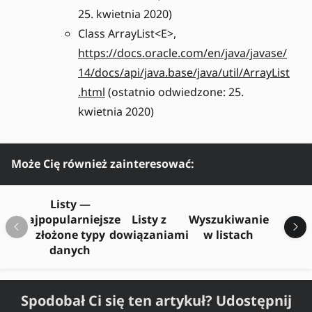
25. kwietnia 2020)
Class ArrayList<E>,
https://docs.oracle.com/en/java/javase/
14/docs/api/java.base/java/util/ArrayList
.html
(ostatnio odwiedzone: 25.
kwietnia 2020)
Może Cię również zainteresować:
Listy —
najpopularniejsze
Listy z
Wyszukiwanie
rep
złożone typy
dowiązaniami
w listach
danych
Spodobał Ci się ten artykuł? Udostępnij