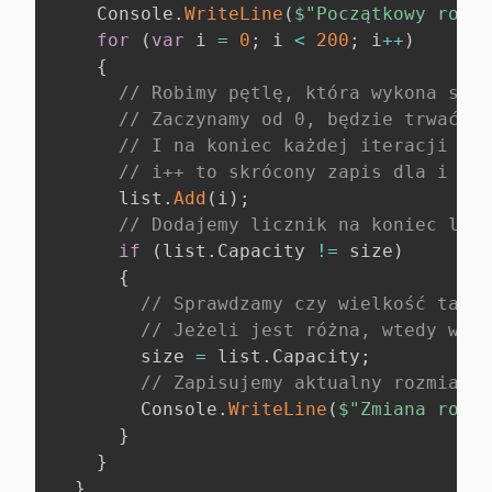
    Console
.
WriteLine
(
$"Początkowy rozmi
for
(
var
 i 
=
0
;
 i 
<
200
;
 i
++
)
{
// Robimy pętlę, która wykona się 
// Zaczynamy od 0, będzie trwać ta
// I na koniec każdej iteracji zwi
// i++ to skrócony zapis dla i = i
      list
.
Add
(
i
)
;
// Dodajemy licznik na koniec list
if
(
list
.
Capacity 
!=
 size
)
{
// Sprawdzamy czy wielkość tabli
// Jeżeli jest różna, wtedy wcho
        size 
=
 list
.
Capacity
;
// Zapisujemy aktualny rozmiar t
        Console
.
WriteLine
(
$"Zmiana rozmi
}
}
}