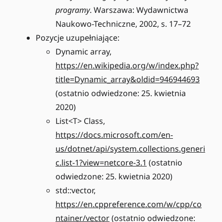
programy
. Warszawa: Wydawnictwa
Naukowo-Techniczne, 2002, s. 17–72
Pozycje uzupełniające:
Dynamic array,
https://en.wikipedia.org/w/index.php?
title=Dynamic_array&oldid=946944693
(ostatnio odwiedzone: 25. kwietnia
2020)
List<T> Class,
https://docs.microsoft.com/en-
us/dotnet/api/system.collections.generi
c.list-1?view=netcore-3.1
(ostatnio
odwiedzone: 25. kwietnia 2020)
std::vector,
https://en.cppreference.com/w/cpp/co
ntainer/vector
(ostatnio odwiedzone: