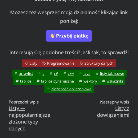
Możesz też wesprzeć moją działalność klikając link
poniżej:
Interesują Cię podobne treści? Jeśli tak, to sprawdź:
Listy
Programowanie
Struktury danych
arraylist
c
c#
c++
java
listy tablicowe
tablice
tablice dynamiczne
wektory
wskaźniki
złożoność obliczeniowa
Poprzedni wpis
Następny wpis
Listy —
Listy z
najpopularniejsze
dowiązaniami
złożone typy
danych