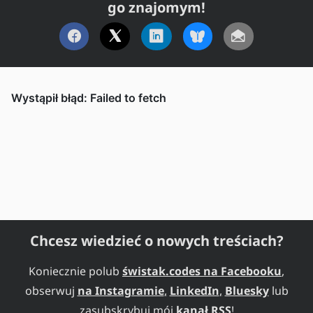
go znajomym!
Chcesz wiedzieć o nowych treściach?
Koniecznie polub
świstak.codes na Facebooku
,
obserwuj
na Instagramie
,
LinkedIn
,
Bluesky
lub
zasubskrybuj mój
kanał RSS
!