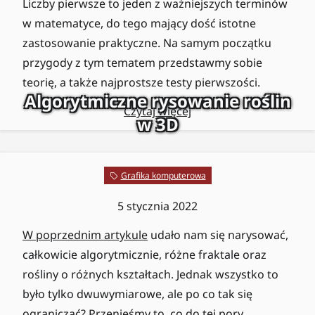
Liczby pierwsze to jeden z ważniejszych terminów
w matematyce, do tego mający dość istotne
zastosowanie praktyczne. Na samym początku
przygody z tym tematem przedstawmy sobie
teorię, a także najprostsze testy pierwszości.
Algorytmiczne rysowanie roślin
Czytaj więcej
w 3D
Grafika komputerowa
5 stycznia 2022
W poprzednim artykule
udało nam się narysować,
całkowicie algorytmicznie, różne fraktale oraz
rośliny o różnych kształtach. Jednak wszystko to
było tylko dwuwymiarowe, ale po co tak się
ograniczać? Przenieśmy to, co do tej pory