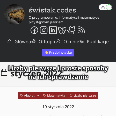
świstak.codes
O programowaniu, informatyce i matematyce
przystępnym językiem
Główna
Offtopic
O mnie
Publikacje
Liczby pierwsze i proste sposoby
styczeń 2022
na ich sprawdzanie
Algorytmy
Matematyka
Liczby pierwsze
19 stycznia 2022