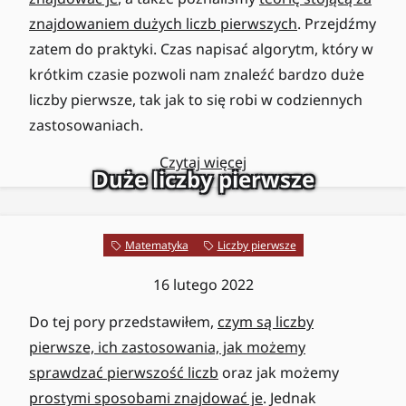
znajdowaniem dużych liczb pierwszych
. Przejdźmy
zatem do praktyki. Czas napisać algorytm, który w
krótkim czasie pozwoli nam znaleźć bardzo duże
liczby pierwsze, tak jak to się robi w codziennych
zastosowaniach.
Czytaj więcej
Duże liczby pierwsze
Matematyka
Liczby pierwsze
16 lutego 2022
Do tej pory przedstawiłem,
czym są liczby
pierwsze, ich zastosowania, jak możemy
sprawdzać pierwszość liczb
oraz jak możemy
prostymi sposobami znajdować je
. Jednak