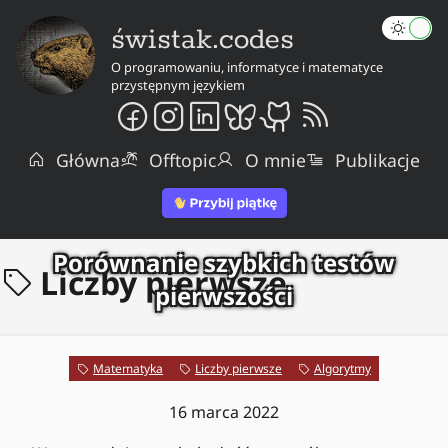
świstak.codes
O programowaniu, informatyce i matematyce
przystępnym językiem
Główna
Offtopic
O mnie
Publikacje
Porównanie szybkich testów
Liczby pierwsze
pierwszości
Matematyka
Liczby pierwsze
Algorytmy
16 marca 2022