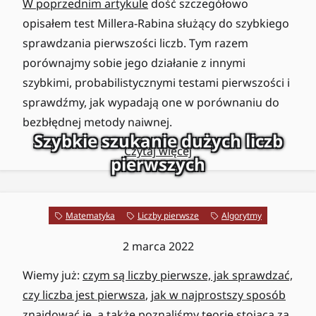
W poprzednim artykule
dość szczegółowo
opisałem test Millera-Rabina służący do szybkiego
sprawdzania pierwszości liczb. Tym razem
porównajmy sobie jego działanie z innymi
szybkimi, probabilistycznymi testami pierwszości i
sprawdźmy, jak wypadają one w porównaniu do
bezbłędnej metody naiwnej.
Szybkie szukanie dużych liczb
Czytaj więcej
pierwszych
Matematyka
Liczby pierwsze
Algorytmy
2 marca 2022
Wiemy już:
czym są liczby pierwsze, jak sprawdzać,
czy liczba jest pierwsza
,
jak w najprostszy sposób
znajdować je
, a także poznaliśmy
teorię stojącą za