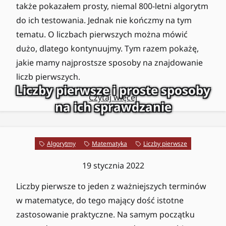
także pokazałem prosty, niemal 800-letni algorytm
do ich testowania. Jednak nie kończmy na tym
tematu. O liczbach pierwszych można mówić
dużo, dlatego kontynuujmy. Tym razem pokażę,
jakie mamy najprostsze sposoby na znajdowanie
liczb pierwszych.
Liczby pierwsze i proste sposoby
Czytaj więcej
na ich sprawdzanie
Algorytmy
Matematyka
Liczby pierwsze
19 stycznia 2022
Liczby pierwsze to jeden z ważniejszych terminów
w matematyce, do tego mający dość istotne
zastosowanie praktyczne. Na samym początku