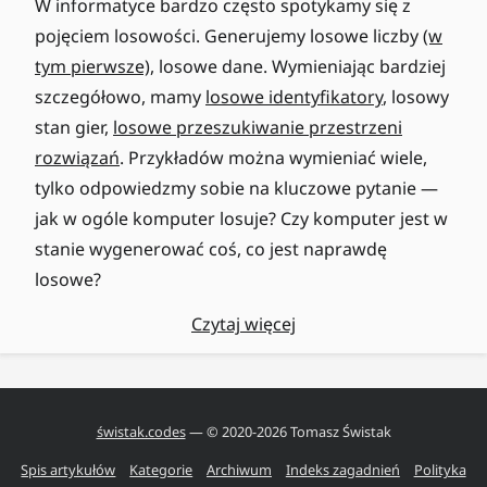
W informatyce bardzo często spotykamy się z
pojęciem losowości. Generujemy losowe liczby
(w
tym pierwsze)
, losowe dane. Wymieniając bardziej
szczegółowo, mamy
losowe identyfikatory
, losowy
stan gier,
losowe przeszukiwanie przestrzeni
rozwiązań
. Przykładów można wymieniać wiele,
tylko odpowiedzmy sobie na kluczowe pytanie —
jak w ogóle komputer losuje? Czy komputer jest w
stanie wygenerować coś, co jest naprawdę
losowe?
Czytaj więcej
świstak.codes
— © 2020-
2026
Tomasz Świstak
Spis artykułów
Kategorie
Archiwum
Indeks zagadnień
Polityka