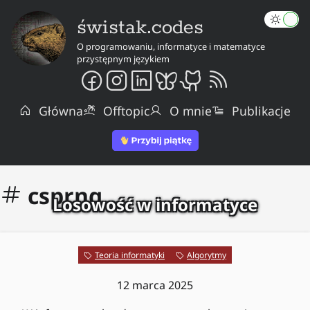
świstak.codes
O programowaniu, informatyce i matematyce
przystępnym językiem
Główna
Offtopic
O mnie
Publikacje
csprng
Losowość w informatyce
Teoria informatyki
Algorytmy
12 marca 2025