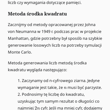
liczb czy wymagania dotyczące pamięci.
Metoda środka kwadratu
Zacznijmy od metody opracowanej przez Johna
von Neumanna w 1949 r. podczas prac w projekcie
Manhattan, gdzie potrzebny był sposób na szybkie
generowanie losowych liczb na potrzeby symulacji
Monte Carlo.
Metoda generowania liczb metodą środka
kwadratu wygląda następująco:
Zaczynamy od n-cyfrowego ziarna. Jedyne
n
wymaganie jest takie, że
musi być parzyste.
n
Podnosimy tę liczbę do kwadratu,
uzyskując tym samym rezultat o długości co
2
najmniej
2
cyfr. Jeśli ma mniej cyfr, dodajemy
n