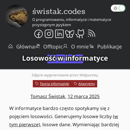
świstak.codes
O programowaniu, informatyce i matematyce
przystępnym językiem
Główna
Offtopic
O mnie
Publikacje
Losowość w informatyce
Zdjęcie wygenerowane przez Midjourney.
Teoria informatyki
Algorytmy
Tomasz Świstak
,
12 marca 2025
W informatyce bardzo często spotykamy się z
pojęciem losowości. Generujemy losowe liczby
(w
tym pierwsze)
, losowe dane. Wymieniając bardziej