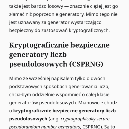
6
5
także jest bardzo losowy — znacznie ciężej jest go
2
0
złamać niż poprzednie generatory. Mimo tego nie
2
4
jest uznawany za generator wystarczająco
3
0
bezpieczny do zastosowań kryptograficznych.
8
8
4
8
Kryptograficznie bezpieczne
6
8
7
9
generatory liczb
9
6
pseudolosowych (CSPRNG)
3
3
0
4
0
0
Mimo że wcześniej napisałem tylko o dwóch
5
7
podstawowych sposobach generowania liczb,
chciałbym oddzielnie wspomnieć o całej klasie
generatorów pseudolosowych. Mianowicie chodzi
o
kryptograficznie bezpieczne generatory liczb
pseudolosowych
(ang.
cryptographically secure
pseudorandom number generators
, CSPRNG). Są to