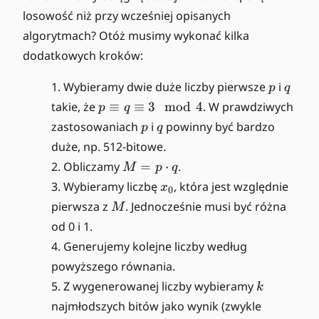
losowość niż przy wcześniej opisanych
algorytmach? Otóż musimy wykonać kilka
dodatkowych kroków:
p
q
Wybieramy dwie duże liczby pierwsze
i
p
q
p
takie, że
≡
≡
3
mod
4
. W prawdziwych
p
q
\
p
q
zastosowaniach
i
powinny być bardzo
p
q
e
duże, np. 512-bitowe.
q
M
Obliczamy
=
⋅
.
M
p
q
ui
=
x
Wybieramy liczbę
v
, która jest względnie
x
0
p
_
q
M
pierwsza z
. Jednocześnie musi być różna
M
\
0
\
od 0 i 1.
c
e
Generujemy kolejne liczby według
d
q
ot
powyższego równania.
ui
q
k
v
Z wygenerowanej liczby wybieramy
k
3
najmłodszych bitów jako wynik (zwykle
\