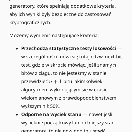
generatory, które spełniają dodatkowe kryteria,
aby ich wyniki były bezpieczne do zastosowań
kryptograficznych.
Możemy wymienić następujące kryteria:
Przechodzą statystyczne testy losowości
—
w szczególności mówi się tutaj o tzw. next-bit
n
test, gdzie w skrócie mówiąc, jeśli znamy
n
bitów z ciągu, to nie jesteśmy w stanie
n
przewidzieć
+
1
bitu jakimkolwiek
n
+
algorytmem wykonującym się w czasie
1
wielomianowym z prawdopodobieństwem
wyższym niż 50%.
Odporne na wyciek stanu
— nawet jeśli
wycieknie początkowy lub późniejszy stan
generatora, to nie powinno to ułatwić