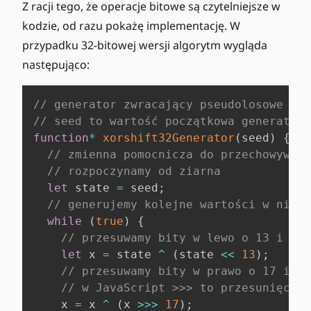
Z racji tego, że operacje bitowe są czytelniejsze w
kodzie, od razu pokażę implementację. W
przypadku 32-bitowej wersji algorytm wygląda
następująco:
// generator zwracający pseudolosowe lic
// seed to wartość początkowa generatora
function
*
xorshift32Generator
(
seed
)
{
// zmienna pomocnicza do przechowywani
// rozpoczynamy od ziarna
let
 state 
=
 seed
;
// generujemy kolejne wartości w niesk
while
(
true
)
{
// przesuwamy bity w lewo o 13 i xor
let
 x 
=
 state 
^
(
state 
<<
13
)
;
// przesuwamy bity w prawo o 17 i xo
// w JavaScript >>> to przesunięcie 
    x 
=
 x 
^
(
x 
>>>
17
)
;