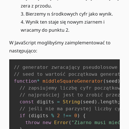
n
zera z przodu.
n
Bierzemy
środkowych cyfr jako wynik.
n
Wynik ten staje się nowym ziarnem i
wracamy do punktu 2.
W JavaScript moglibyśmy zaimplementować to
następująco:
// generator zwracający pseudolosowe lic
// seed to wartość początkowa generatora
function
*
middleSquareGenerator
(
seed
)
{
// zapsiujemy liczbę cyfr początkowej 
// najprościej jest to zrobić przez ko
const
 digits 
=
String
(
seed
)
.
length
;
// jeśli nie ma parzystej liczby cyfr,
if
(
digits 
%
2
!==
0
)
{
throw
new
Error
(
"Ziarno musi mieć pa