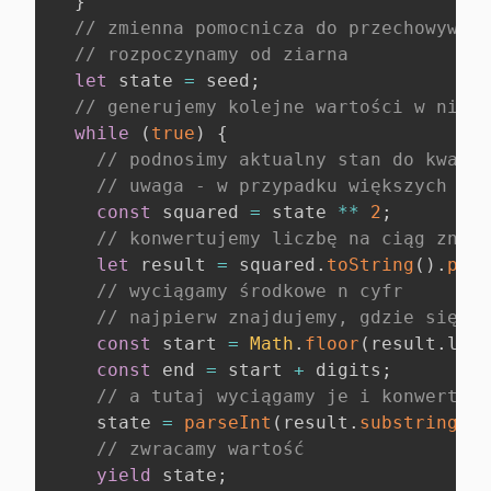
}
// zmienna pomocnicza do przechowywani
// rozpoczynamy od ziarna
let
 state 
=
 seed
;
// generujemy kolejne wartości w niesk
while
(
true
)
{
// podnosimy aktualny stan do kwadra
// uwaga - w przypadku większych war
const
 squared 
=
 state 
**
2
;
// konwertujemy liczbę na ciąg znakó
let
 result 
=
 squared
.
toString
(
)
.
padS
// wyciągamy środkowe n cyfr
// najpierw znajdujemy, gdzie się on
const
 start 
=
Math
.
floor
(
result
.
leng
const
 end 
=
 start 
+
 digits
;
// a tutaj wyciągamy je i konwertuje
    state 
=
parseInt
(
result
.
substring
(
st
// zwracamy wartość
yield
 state
;