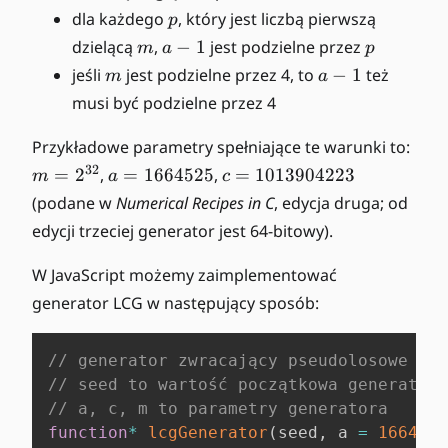
p
dla każdego
, który jest liczbą pierwszą
p
m
a
p
dzielącą
,
−
1
jest podzielne przez
m
a
p
-
m
a
jeśli
jest podzielne przez 4, to
−
1
też
m
a
1
-
musi być podzielne przez 4
1
m
Przykładowe parametry spełniające te warunki to:
=
a
c
32
=
2
,
=
1664525
,
=
1013904223
m
a
c
2
=
=
(podane w
Numerical Recipes in C
, edycja druga; od
^
1
1
edycji trzeciej generator jest 64-bitowy).
{
6
0
3
6
1
W JavaScript możemy zaimplementować
2
4
3
generator LCG w następujący sposób:
}
5
9
2
0
5
4
// generator zwracający pseudolosowe lic
2
// seed to wartość początkowa generatora
2
// a, c, m to parametry generatora
3
function
*
lcgGenerator
(
seed
,
 a 
=
1664525