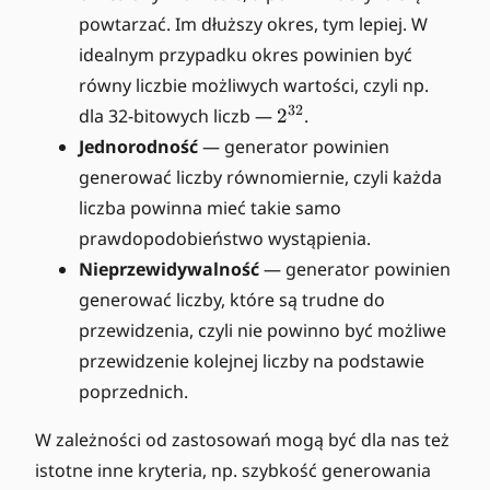
powtarzać. Im dłuższy okres, tym lepiej. W
idealnym przypadku okres powinien być
równy liczbie możliwych wartości, czyli np.
2
32
dla 32-bitowych liczb —
2
.
^
Jednorodność
— generator powinien
{
generować liczby równomiernie, czyli każda
3
liczba powinna mieć takie samo
2
prawdopodobieństwo wystąpienia.
}
Nieprzewidywalność
— generator powinien
generować liczby, które są trudne do
przewidzenia, czyli nie powinno być możliwe
przewidzenie kolejnej liczby na podstawie
poprzednich.
W zależności od zastosowań mogą być dla nas też
istotne inne kryteria, np. szybkość generowania