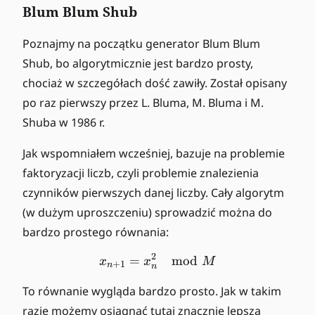
Blum Blum Shub
Poznajmy na początku generator Blum Blum
Shub, bo algorytmicznie jest bardzo prosty,
chociaż w szczegółach dość zawiły. Został opisany
po raz pierwszy przez L. Bluma, M. Bluma i M.
Shuba w 1986 r.
Jak wspomniałem wcześniej, bazuje na problemie
faktoryzacji liczb, czyli problemie znalezienia
czynników pierwszych danej liczby. Cały algorytm
(w dużym uproszczeniu) sprowadzić można do
bardzo prostego równania:
2
=
x_{n+1} = x_n^2 \mod 
mod
x
x
M
+
1
n
n
To równanie wygląda bardzo prosto. Jak w takim
razie możemy osiągnąć tutaj znacznie lepszą