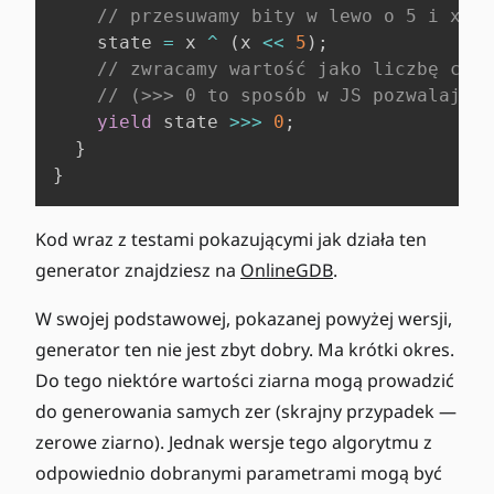
// przesuwamy bity w lewo o 5 i xoru
    state 
=
 x 
^
(
x 
<<
5
)
;
// zwracamy wartość jako liczbę całk
// (>>> 0 to sposób w JS pozwalający
yield
 state 
>>>
0
;
}
}
Kod wraz z testami pokazującymi jak działa ten
generator znajdziesz na
OnlineGDB
.
W swojej podstawowej, pokazanej powyżej wersji,
generator ten nie jest zbyt dobry. Ma krótki okres.
Do tego niektóre wartości ziarna mogą prowadzić
do generowania samych zer (skrajny przypadek —
zerowe ziarno). Jednak wersje tego algorytmu z
odpowiednio dobranymi parametrami mogą być