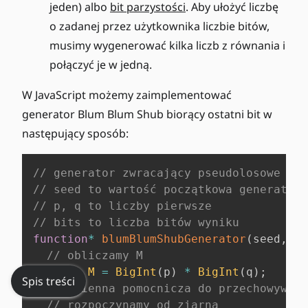
jeden) albo
bit parzystości
. Aby ułożyć liczbę
m
o zadanej przez użytkownika liczbie bitów,
o
musimy wygenerować kilka liczb z równania i
d
4
połączyć je w jedną.
W JavaScript możemy zaimplementować
generator Blum Blum Shub biorący ostatni bit w
następujący sposób:
// generator zwracający pseudolosowe lic
// seed to wartość początkowa generatora
// p, q to liczby pierwsze
// bits to liczba bitów wyniku
function
*
blumBlumShubGenerator
(
seed
,
 p
,
// obliczamy M
const
M
=
BigInt
(
p
)
*
BigInt
(
q
)
;
Spis treści
// zmienna pomocnicza do przechowywani
// rozpoczynamy od ziarna