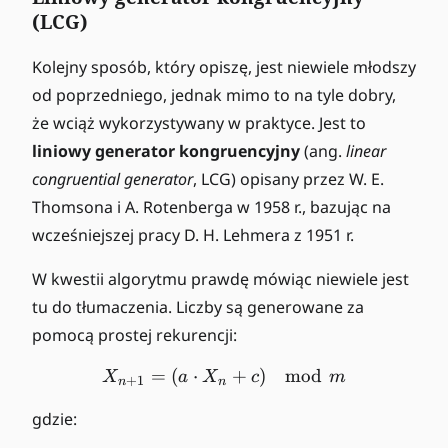
(LCG)
Kolejny sposób, który opiszę, jest niewiele młodszy
od poprzedniego, jednak mimo to na tyle dobry,
że wciąż wykorzystywany w praktyce. Jest to
liniowy generator kongruencyjny
(ang.
linear
congruential generator
, LCG) opisany przez W. E.
Thomsona i A. Rotenberga w 1958 r., bazując na
wcześniejszej pracy D. H. Lehmera z 1951 r.
W kwestii algorytmu prawdę mówiąc niewiele jest
tu do tłumaczenia. Liczby są generowane za
pomocą prostej rekurencji:
=
(
⋅
X_{n+1} = (a \cdot X_n 
+
)
mod
X
a
X
c
m
+
1
n
n
gdzie: