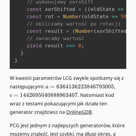
// wykonujemy xorshift
const
 xorShifted 
=
(
(
oldState 
>>
18n
const
 rot 
=
Number
(
oldState 
>>
59n
)
;
// obliczamy wartość po rotacji
const
 result 
=
(
Number
(
xorShifted
)
>
// zwracamy wartość
yield
 result 
>>>
0
;
}
}
W kwestii parametrów LCG zwykle spotkamy się z
a
c
następującymi:
=
6364136223846793005
,
a
=
=
=
1442695040888963407
. Natomiast kod
c
6
1
wraz z testami pokazującymi jak działa ten
3
4
generator znajdziesz na
OnlineGDB
.
6
4
4
2
PCG jest jednym z najlepszych generatorów, które
1
6
możemy znaleźć. Jest szybki, ma długi okres, a
3
9