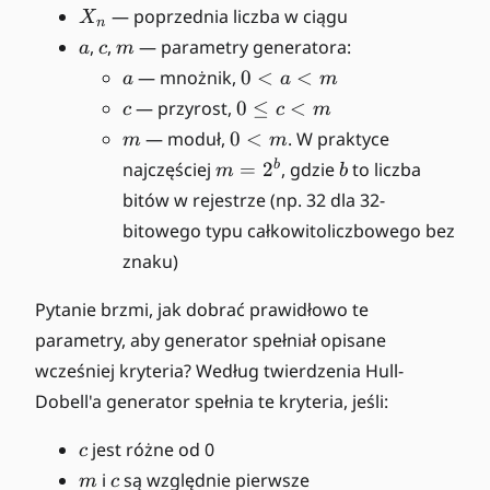
X
— poprzednia liczba w ciągu
X
n
_
a
c
m
,
,
— parametry generatora:
a
c
m
n
a
0
— mnożnik,
0
<
<
a
a
m
<
c
0
— przyrost,
0
≤
<
c
c
m
a
\l
m
0
— moduł,
0
<
. W praktyce
m
m
<
e
<
m
b
b
najczęściej
=
2
, gdzie
to liczba
m
b
m
q
m
=
bitów w rejestrze (np. 32 dla 32-
c
2
bitowego typu całkowitoliczbowego bez
<
^
m
znaku)
b
Pytanie brzmi, jak dobrać prawidłowo te
parametry, aby generator spełniał opisane
wcześniej kryteria? Według twierdzenia Hull-
Dobell'a generator spełnia te kryteria, jeśli:
c
jest różne od 0
c
m
c
i
są względnie pierwsze
m
c