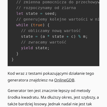
// zmienna pomocnicza do przechowywani
// rozpoczynamy od ziarna
let
 state 
=
 seed
;
// generujemy kolejne wartości w niesk
while
(
true
)
{
// obliczamy nową wartość
    state 
=
(
a 
*
 state 
+
 c
)
%
 m
;
// zwracamy wartość
yield
 state
;
}
}
Kod wraz z testami pokazującymi działanie tego
generatora znajdziesz na
OnlineGDB
.
Generator ten jest znacznie lepszy od metody
środka kwadratu. Ma dłuższy okres, jest szybszy, a
także bardziej losowy. Jednak nadal nie jest tak