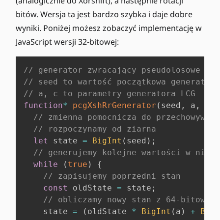
(analogicznie do Xorshift), a następnie rotacji
bitów. Wersja ta jest bardzo szybka i daje dobre
wyniki. Poniżej możesz zobaczyć implementację w
JavaScript wersji 32-bitowej:
// generator zwracający pseudolosowe lic
// seed to wartość początkowa generatora
// a, c to parametry generatora LCG
function
*
pcgXshRrGenerator
(
seed
,
 a
,
 c
)
// zmienna pomocnicza do przechowywani
// rozpoczynamy od ziarna
let
 state 
=
BigInt
(
seed
)
;
// generujemy kolejne wartości w niesk
while
(
true
)
{
// zapisujemy poprzedni stan
const
 oldState 
=
 state
;
// obliczamy nowy stan z 64-bitowego
    state 
=
(
oldState 
*
BigInt
(
a
)
+
BigI