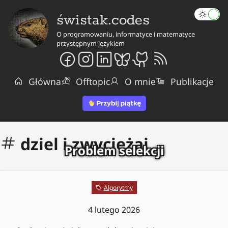
świstak.codes
O programowaniu, informatyce i matematyce
przystępnym językiem
Główna
Offtopic
O mnie
Publikacje
dziel i zwyciężaj
Problem selekcji
Algorytmy
4 lutego 2026