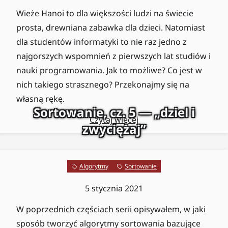
Wieże Hanoi to dla większości ludzi na świecie
prosta, drewniana zabawka dla dzieci. Natomiast
dla studentów informatyki to nie raz jedno z
najgorszych wspomnień z pierwszych lat studiów i
nauki programowania. Jak to możliwe? Co jest w
nich takiego strasznego? Przekonajmy się na
własną rękę.
Sortowanie, cz. 5 — „dziel i
Czytaj więcej
zwyciężaj”
Algorytmy
Sortowanie
5 stycznia 2021
W
poprzednich
częściach
serii
opisywałem, w jaki
sposób tworzyć algorytmy sortowania bazujące