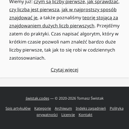
Wiemy już:
czym są liczby pierwsze, jak sprawdzać,
czy liczba jest pierwsza
,
jak w najprostszy sposób
znajdować je
, a także poznaliśmy
teorię stojącą za
znajdowaniem dużych liczb pierwszych
. Przejdźmy
zatem do praktyki. Czas napisać algorytm, który w
krótkim czasie pozwoli nam znaleźć bardzo duże
liczby pierwsze, tak jak to się robi w codziennych
zastosowaniach.
Czytaj więcej
świstak.codes
— © 2020-
2026
Tomasz Świstak
Spis artykułów
Kategorie
Archiwum
Indeks zagadnień
Polityka
prywatności
Licencje
Kontakt