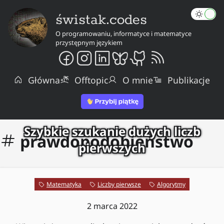
świstak.codes
O programowaniu, informatyce i matematyce
przystępnym językiem
Główna
Offtopic
O mnie
Publikacje
Szybkie szukanie dużych liczb
prawdopodobieństwo
pierwszych
Matematyka
Liczby pierwsze
Algorytmy
2 marca 2022