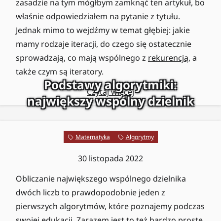
zasadzie na tym mógłbym zamknąć ten artykuł, bo
właśnie odpowiedziałem na pytanie z tytułu.
Jednak mimo to wejdźmy w temat głębiej: jakie
mamy rodzaje iteracji, do czego się ostatecznie
sprowadzają, co mają wspólnego z
rekurencją
, a
także czym są iteratory.
Podstawy algorytmiki:
Czytaj więcej
największy wspólny dzielnik
Matematyka
Algorytmy
30 listopada 2022
Obliczanie największego wspólnego dzielnika
dwóch liczb to prawdopodobnie jeden z
pierwszych algorytmów, które poznajemy podczas
swojej edukacji. Zarazem jest to też bardzo proste