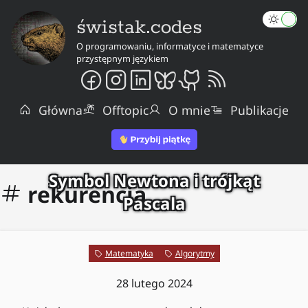
świstak.codes
O programowaniu, informatyce i matematyce
przystępnym językiem
Główna
Offtopic
O mnie
Publikacje
Symbol Newtona i trójkąt
rekurencja
Pascala
Matematyka
Algorytmy
28 lutego 2024