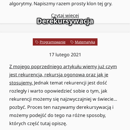
algorytmy. Napiszmy razem prosty klon tej gry.
Czytaj więcej
Derekursywacja
Programowanie
Matematyka
17 lutego 2021
Z mojego poprzedniego artykułu wiemy już czym
jest rekurencja, rekursja ogonowa oraz jak je
stosujemy.
Jednak temat rekurencji jest dość
rozległy i warto opowiedzieć sobie o tym, jak
rekurencji możemy się najzwyczajniej w świecie…
pozbyć. Proces ten nazywamy derekursywacją i
możemy podejść do tego na różne sposoby,
których część tutaj opiszę.