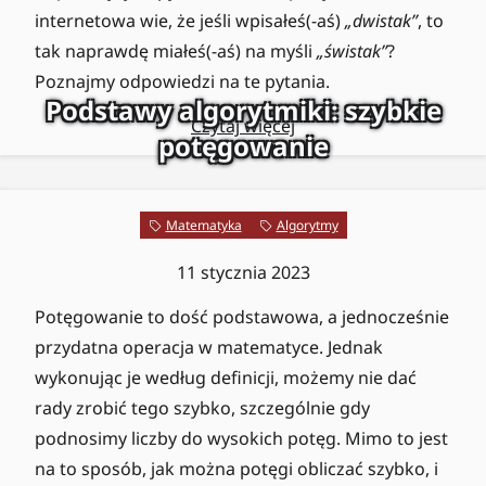
internetowa wie, że jeśli wpisałeś(-aś)
„dwistak”
, to
tak naprawdę miałeś(-aś) na myśli
„świstak”
?
Poznajmy odpowiedzi na te pytania.
Podstawy algorytmiki: szybkie
Czytaj więcej
potęgowanie
Matematyka
Algorytmy
11 stycznia 2023
Potęgowanie to dość podstawowa, a jednocześnie
przydatna operacja w matematyce. Jednak
wykonując je według definicji, możemy nie dać
rady zrobić tego szybko, szczególnie gdy
podnosimy liczby do wysokich potęg. Mimo to jest
na to sposób, jak można potęgi obliczać szybko, i