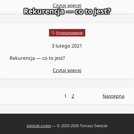
Czytaj więcej
Rekurencja — co to jest?
Programowanie
3 lutego 2021
Rekurencja — co to jest?
Czytaj więcej
1
2
Następna
świstak.codes
— © 2020-
2026
Tomasz Świstak