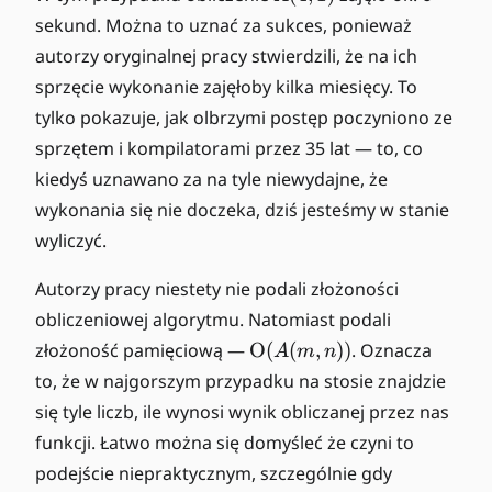
(
sekund. Można to uznać za sukces, ponieważ
4
autorzy oryginalnej pracy stwierdzili, że na ich
,
sprzęcie wykonanie zajęłoby kilka miesięcy. To
1
tylko pokazuje, jak olbrzymi postęp poczyniono ze
)
sprzętem i kompilatorami przez 35 lat — to, co
kiedyś uznawano za na tyle niewydajne, że
wykonania się nie doczeka, dziś jesteśmy w stanie
wyliczyć.
Autorzy pracy niestety nie podali złożoności
obliczeniowej algorytmu. Natomiast podali
\
złożoność pamięciową —
O
(
(
,
))
. Oznacza
A
m
n
O
to, że w najgorszym przypadku na stosie znajdzie
m
się tyle liczb, ile wynosi wynik obliczanej przez nas
ic
funkcji. Łatwo można się domyśleć że czyni to
r
podejście niepraktycznym, szczególnie gdy
o