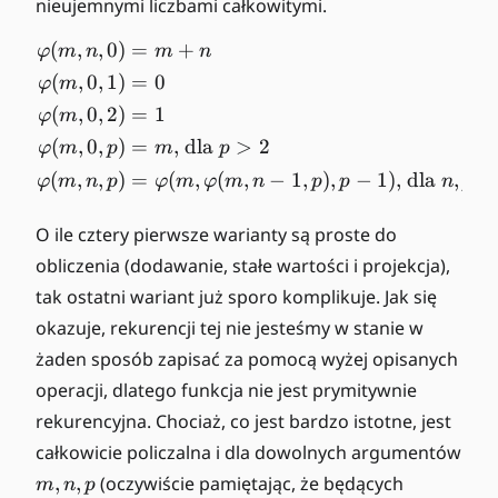
nieujemnymi liczbami całkowitymi.
a
n,
r
p
(
,
,
0
)
=
+
\begin{align*} \varphi(m,
φ
m
n
m
n
p
(
,
0
,
1
)
=
0
φ
m
hi
(
,
0
,
2
)
=
1
φ
m
(
(
,
0
,
)
=
, dla
>
2
m
φ
m
p
m
p
,n
(
,
,
)
=
(
,
(
,
−
1
,
)
,
−
1
)
, dla
,
>
φ
m
n
p
φ
m
φ
m
n
p
p
n
p
,p
)
O ile cztery pierwsze warianty są proste do
obliczenia (dodawanie, stałe wartości i projekcja),
tak ostatni wariant już sporo komplikuje. Jak się
okazuje, rekurencji tej nie jesteśmy w stanie w
żaden sposób zapisać za pomocą wyżej opisanych
operacji, dlatego funkcja nie jest prymitywnie
rekurencyjna. Chociaż, co jest bardzo istotne, jest
całkowicie policzalna i dla dowolnych argumentów
m
,
,
(oczywiście pamiętając, że będących
m
n
p