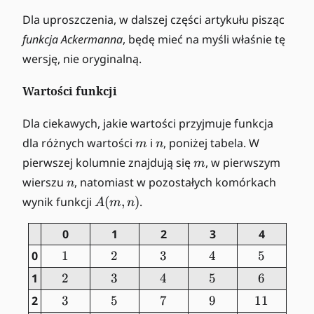
Dla uproszczenia, w dalszej części artykułu pisząc
funkcja Ackermanna
, będę mieć na myśli właśnie tę
wersję, nie oryginalną.
Wartości funkcji
Dla ciekawych, jakie wartości przyjmuje funkcja
m
n
dla różnych wartości
i
, poniżej tabela. W
m
n
m
pierwszej kolumnie znajdują się
, w pierwszym
m
n
wierszu
, natomiast w pozostałych komórkach
n
A
wynik funkcji
(
,
)
.
A
m
n
(
m
0
1
2
3
4
,n
0
1
1
2
2
3
3
4
4
5
5
)
1
2
2
3
3
4
4
5
5
6
6
2
3
3
5
5
7
7
9
9
1
11