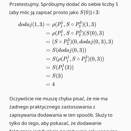
+
1
Przetestujmy. Spróbujmy dodać do siebie liczby
1
y
S
3
(aby móc ją zapisać prosto jako
(
0
)
) i
3
:
S
(
1
3
(
1
,
3
)
=
(
,
∘
)
(
1
,
3
)
\begin{align*} dodaj(1,3)
0
d
o
d
aj
ρ
P
S
P
1
2
)
1
3
=
(
,
∘
)
(
(
0
)
,
3
)
ρ
P
S
P
S
1
2
3
=
(
∘
)
(
0
,
(
0
,
3
)
,
3
)
S
P
d
o
d
aj
2
=
(
(
0
,
3
))
S
d
o
d
aj
1
3
=
(
(
,
∘
)
(
0
,
3
))
S
ρ
P
S
P
1
2
1
=
(
(
3
))
S
P
1
=
(
3
)
S
=
4
Oczywiście nie muszę chyba pisać, że nie ma
żadnego praktycznego zastosowania z
zapisywania dodawania w ten sposób. Służy to
tylko do tego, aby pokazać, że dodawanie