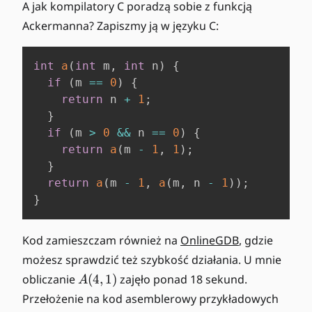
A jak kompilatory C poradzą sobie z funkcją
Ackermanna? Zapiszmy ją w języku C:
int
a
(
int
 m
,
int
 n
)
{
if
(
m 
==
0
)
{
return
 n 
+
1
;
}
if
(
m 
>
0
&&
 n 
==
0
)
{
return
a
(
m 
-
1
,
1
)
;
}
return
a
(
m 
-
1
,
a
(
m
,
 n 
-
1
)
)
;
}
Kod zamieszczam również na
OnlineGDB
, gdzie
możesz sprawdzić też szybkość działania. U mnie
A
obliczanie
(
4
,
1
)
zajęło ponad 18 sekund.
A
(
Przełożenie na kod asemblerowy przykładowych
4