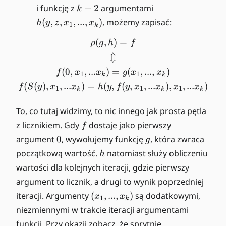
(
k
h
i funkcję z
+
2
argumentami
k
g
x
+
(
_
(
,
,
,
...
,
)
, możemy zapisać:
h
y
z
x
x
1
k
_
2
y
m
1
,
(
,
)
=
\begin{gather*} \rho(g,h) =
ρ
g
h
f
(
,
z
x
⇕
..
,
_
(
0
,
,
...
)
=
(
,
...
,
)
f
x
x
g
x
x
.,
1
1
x
k
k
1,
x
(
(
)
,
,
...
)
=
(
,
(
,
,
...
)
,
,
...
)
_
f
S
y
x
x
h
y
f
y
x
x
x
x
1
1
1
...
k
k
k
_
1
,
k
,
To, co tutaj widzimy, to nic innego jak prosta pętla
x
)
..
f
z licznikiem. Gdy
dostaje jako pierwszy
_
f
.,
k
0
g
argument
0
, wywołujemy funkcję
, która zwraca
g
x
)
h
początkową wartość.
natomiast służy obliczeniu
h
_
wartości dla kolejnych iteracji, gdzie pierwszy
k
)
argument to licznik, a drugi to wynik poprzedniej
(
iteracji. Argumenty
(
,
...
,
)
są dodatkowymi,
x
x
1
k
x
niezmiennymi w trakcie iteracji argumentami
_
funkcji. Przy okazji zobacz, że sprytnie