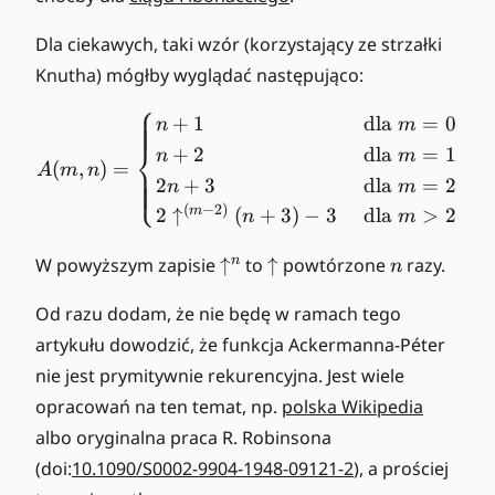
Dla ciekawych, taki wzór (korzystający ze strzałki
Knutha) mógłby wyglądać następująco:
⎧
A(m,n) = \begin{cases} n 
+
1
dla
=
0
n
m
⎨
+
2
dla
=
1
n
m
(
,
)
=
A
m
n
⎩
2
+
3
dla
=
2
n
m
(
−
2
)
m
2
↑
(
+
3
)
−
3
dla
>
2
n
m
\
\
n
n
W powyższym zapisie
↑
to
↑
powtórzone
razy.
n
u
u
p
p
Od razu dodam, że nie będę w ramach tego
a
a
artykułu dowodzić, że funkcja Ackermanna-Péter
rr
rr
nie jest prymitywnie rekurencyjna. Jest wiele
o
o
opracowań na ten temat, np.
polska Wikipedia
w
w
albo oryginalna praca R. Robinsona
^
n
(doi:
10.1090/S0002-9904-1948-09121-2
), a prościej