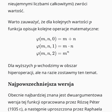
,
nieujemnymi liczbami całkowitymi) zwróci
n,
wartość.
p
p
Warto zauważyć, że dla kolejnych wartości
p
funkcja opisuje kolejne operacje matematyczne:
(
,
,
0
)
=
+
\begin{align*} \varphi(m
φ
m
n
m
n
(
,
,
1
)
=
⋅
φ
m
n
m
n
n
(
,
,
2
)
=
φ
m
n
m
p
Dla wyższych
wchodzimy w obszar
p
hiperoperacji, ale na razie zostawmy ten temat.
Najpowszechniejsza wersja
Obecnie najbardziej znana jest dwuargumentowa
wersja tej funkcji opracowana przez Rózsę Péter
(1935 r.), a następnie uproszczona przez Raphaela