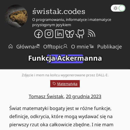
świstak.codes
O programowaniu, informatyce i matematyce
przystępnym językiem
Główna
Offtopic
O mnie
Publikacje
Funkcja Ackermanna
Zdjęcie i mem na końcu wygenerowane przez DALL-E.
Matematyka
Tomasz Świstak
,
20 grudnia 2023
Świat matematyki bogaty jest w różne funkcje,
definicje, odkrycia, które mogą wydawać się na
pierwszy rzut oka całkowicie zbędne. I nie mam