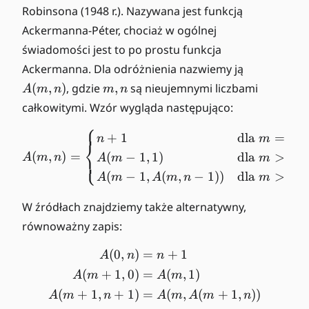
Robinsona (1948 r.). Nazywana jest funkcją
Ackermanna-Péter, chociaż w ogólnej
świadomości jest to po prostu funkcja
A
Ackermanna. Dla odróżnienia nazwiemy ją
(
m
(
,
)
, gdzie
,
są nieujemnymi liczbami
A
m
n
m
n
m
,n
całkowitymi. Wzór wygląda następująco:
,n
⎧
)
A(m,n) = \begin{cases} n +
+
1
dla
=
0
n
m
⎨
(
,
)
=
(
−
1
,
1
)
dla
>
0
i
⎩
A
m
n
A
m
m
(
−
1
,
(
,
−
1
))
dla
>
0
i
A
m
A
m
n
m
W źródłach znajdziemy także alternatywny,
równoważny zapis:
(
0
,
)
=
+
1
\begin{align*} A(0,n) &=
A
n
n
(
+
1
,
0
)
=
(
,
1
)
A
m
A
m
(
+
1
,
+
1
)
=
(
,
(
+
1
,
))
A
m
n
A
m
A
m
n