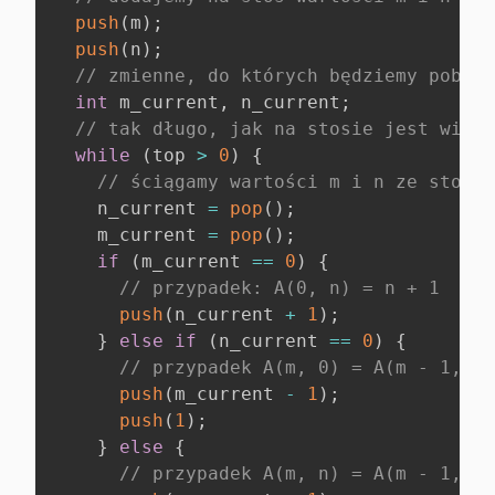
push
(
m
)
;
push
(
n
)
;
// zmienne, do których będziemy pobier
int
 m_current
,
 n_current
;
// tak długo, jak na stosie jest więce
while
(
top 
>
0
)
{
// ściągamy wartości m i n ze stosu
    n_current 
=
pop
(
)
;
    m_current 
=
pop
(
)
;
if
(
m_current 
==
0
)
{
// przypadek: A(0, n) = n + 1
push
(
n_current 
+
1
)
;
}
else
if
(
n_current 
==
0
)
{
// przypadek A(m, 0) = A(m - 1, 1)
push
(
m_current 
-
1
)
;
push
(
1
)
;
}
else
{
// przypadek A(m, n) = A(m - 1, A(