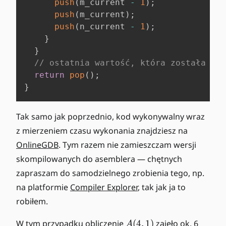
push
(
m_current 
-
1
)
;
push
(
m_current
)
;
push
(
n_current 
-
1
)
;
}
}
// ostatnia wartość, która została na 
return
pop
(
)
;
}
Tak samo jak poprzednio, kod wykonywalny wraz
z mierzeniem czasu wykonania znajdziesz na
OnlineGDB
. Tym razem nie zamieszczam wersji
skompilowanych do asemblera — chętnych
zapraszam do samodzielnego zrobienia tego, np.
na platformie
Compiler Explorer
, tak jak ja to
robiłem.
A
W tym przypadku obliczenie
(
4
,
1
)
zajęło ok. 6
A