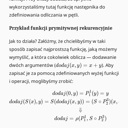
1
wykorzystaliśmy tutaj funkcję następnika do
,
zdefiniowania odliczania w pętli.
..
.,
x
Przykład funkcji prymitywnej rekurencyjnie
_
k
Jak to działa? Załóżmy, że chcielibyśmy w taki
)
sposób zapisać najprostszą funkcję, jaką możemy
wymyślić, a która cokolwiek oblicza — dodawanie
d
dwóch argumentów (
(
,
)
=
+
). Aby
d
o
d
aj
x
y
x
y
o
zapisać je za pomocą zdefiniowanych wyżej funkcji
d
i operacji, moglibyśmy zrobić:
a
j(
1
\begin{gather*} dodaj(0, 
(
0
,
)
=
(
)
=
d
o
d
aj
y
P
y
y
1
x,
3
(
(
)
,
)
=
(
(
,
))
=
(
∘
)
(
,
d
o
d
aj
S
x
y
S
d
o
d
aj
x
y
S
P
x
d
o
d
y
2
⇓
)
=
1
3
=
(
,
∘
)
d
o
d
aj
ρ
P
S
P
1
2
x