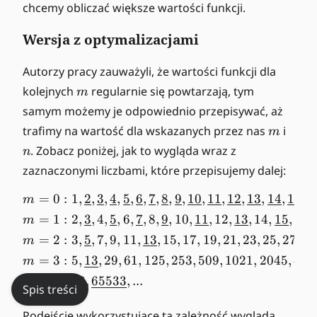
n
chcemy obliczać większe wartości funkcji.
(
A
Wersja z optymalizacjami
(
m
Autorzy pracy zauważyli, że wartości funkcji dla
,n
m
kolejnych
regularnie się powtarzają, tym
m
))
samym możemy je odpowiednio przepisywać, aż
m
n
trafimy na wartość dla wskazanych przez nas
i
m
. Zobacz poniżej, jak to wygląda wraz z
n
zaznaczonymi liczbami, które przepisujemy dalej:
=
0
:
1
,
2
,
3
,
4
,
5
,
6
,
7
,
8
,
9
,
10
,
11
,
12
,
13
,
14
,
15
,
1
\begin{align*} m = 0 &: 1,
m
=
1
:
2
,
3
,
4
,
5
,
6
,
7
,
8
,
9
,
10
,
11
,
12
,
13
,
14
,
15
,
16
,
m
=
2
:
3
,
5
,
7
,
9
,
11
,
13
,
15
,
17
,
19
,
21
,
23
,
25
,
27
,
29
m
=
3
:
5
,
13
,
29
,
61
,
125
,
253
,
509
,
1021
,
2045
,
409
m
=
4
:
13
,
65533
,
...
m
Spis treści
Podejście wykorzystujące tą zależność wygląda