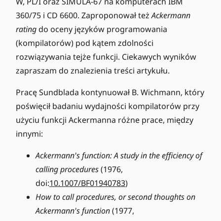
W, PL/I oraz SIMULA-67 na komputerach IBM
360/75 i CD 6600. Zaproponował też
Ackermann
rating
do oceny języków programowania
(kompilatorów) pod kątem zdolności
rozwiązywania tejże funkcji. Ciekawych wyników
zapraszam do znalezienia treści artykułu.
Pracę Sundblada kontynuował B. Wichmann, który
poświęcił badaniu wydajności kompilatorów przy
użyciu funkcji Ackermanna różne prace, między
innymi:
Ackermann's function: A study in the efficiency of
calling procedures
(1976,
doi:
10.1007/BF01940783
)
How to call procedures, or second thoughts on
Ackermann's function
(1977,