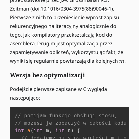
przedstawione przez J.W. Grossmana i R.S.
Zeitman (doi:
10.1016/0304-3975(88)90046-1
).
Pierwsze z nich to przeniesienie wprost zapisu
rekurencyjnego na iteracyjny analogicznie do
tego, jak kompilatory przekształcają kod do
asemblera. Drugim jest optymalizacja przez
zapamiętywanie obliczeń, wykorzystując fakt, że
m
wyniki się regularnie powtarzają dla kolejnych
.
m
Wersja bez optymalizacji
Podejście pierwsze zapisane w C wygląda
następująco:
// pomijam funkcje obsługi stosu,
// możesz je zobaczyć w całości kodu na 
int
a
(
int
 m
,
int
 n
)
{
// dodajemy na stos wartości m i n