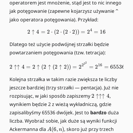
u
w
u
u
u
u
u
operatorem jest mnożenie, stąd jest to nic innego
-
-
3
3
3
rr
o
o
o
o
p
p
p
p
p
p
3
3
jak potęgowanie (zapewne kojarzysz używanie
^
o
w
w
w
w
a
a
a
a
a
a
jako operatora potęgowania). Przykład:
w
\
\
\
\
rr
rr
rr
rr
rr
rr
\
u
u
u
u
o
o
o
o
o
o
4
2
↑
4
=
2
⋅
(
2
⋅
(
2
2 \uparrow 4 = 2 \cdot (2 
⋅
2
))
=
2
=
16
u
p
p
p
p
w
w
w
w
w
w
p
a
a
a
a
\
\
\
\
\
Dlatego też użycie podwójnej strzałki będzie
a
rr
rr
rr
rr
u
u
u
u
u
powtarzaniem potęgowania (tzw. tetracja):
rr
o
o
o
o
p
p
p
p
p
o
w
w
w
w
a
a
a
a
a
2
2 \uparrow \uparrow 4 = 
2
2
16
2
↑↑
4
=
2
↑
(
2
↑
(
2
↑
2
))
=
2
=
2
=
65536
w
4
5
6
7
rr
rr
rr
rr
rr
3
-
-
-
-
o
o
o
o
o
Kolejna strzałka w takim razie zwiększa te liczby
-
3
3
3
3
w
w
w
w
w
jeszcze bardziej (trzy strzałki — pentacja). Już nie
3
\
\
\
\
\
2
rozpisując, w jaki sposób zapiszemy
2
↑↑↑
4
,
u
u
u
u
u
\
wynikiem będzie 2 z wieżą wykładniczą, gdzie
p
p
p
p
p
u
a
a
a
a
a
zapisalibyśmy 65536 dwójek. Jest to
bardzo
duża
p
rr
rr
rr
rr
rr
liczba. Wyobraź sobie, jak duże są wyniki funkcji
a
o
o
o
o
o
A
Ackermanna dla
(
6
,
)
, skoro już przy trzech
rr
A
n
w
w
w
w
w