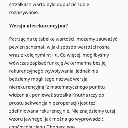
(
o
strzałkach warto było odpuścić sobie
3
4
5
6
7
6
w
-
-
-
-
-
rozpisywanie.
,
\
3
3
3
3
3
n
u
Wersja nierekurencyjna?
)
p
a
Patrząc na tę tabelkę wartości, możemy zauważyć
rr
pewien schemat, w jaki sposób wartości rosną
o
m
n
wraz z kolejnymi
i
. Co więcej, moglibyśmy
w
m
n
\
wówczas zapisać funkcję Ackermanna bez jej
u
rekurencyjnego wywoływania. Jednak nie
p
będziemy mogli tego nazwać wersją
a
nierekurencyjną (z matematycznego punktu
rr
widzenia), ponieważ strzałka Knutha (czy po
o
w
prostu sekwencja hiperoperacji) jest też
4
zdefiniowana rekurencyjnie. Nie znajdziemy tutaj
wzoru jawnego, jak można go wyprowadzić
choćby dla
ciągu Fibonacciego
.