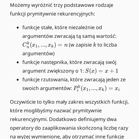
Możemy wyróżnić trzy podstawowe rodzaje
funkcji prymitywnie rekurencyjnych:
funkcje stałe, które niezależnie od
C
argumentów zwracają tą samą wartość:
_
k
k
(
,
...
,
)
=
(w zapisie
to liczba
C
x
x
n
k
1
k
n
n
argumentów)
^
funkcje następnika, które zwracają swój
k
S
argument zwiększony o 1:
(
)
=
+
1
(
S
x
x
(
x
funkcje rzutowania, które zwracają jeden ze
x
_
P
k
swoich argumentów:
(
,
...
,
)
=
P
x
x
x
1
k
i
)
i
1,
_i
=
...
^
Oczywiście to tylko mały zakres wszystkich funkcji,
x
,x
k
które moglibyśmy nazwać prymitywnie
+
_
(
rekurencyjnymi. Dodatkowo definiujemy dwa
1
k
x
operatory do zaaplikowania skończoną liczbę razy
)
_
=
na wyżej wymienione, aby otrzymać inne funkcje
1,