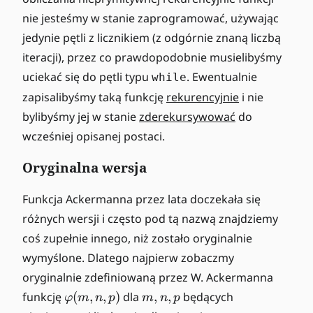
nie jesteśmy w stanie zaprogramować, używając
jedynie pętli z licznikiem (z odgórnie znaną liczbą
iteracji), przez co prawdopodobnie musielibyśmy
uciekać się do pętli typu
. Ewentualnie
while
zapisalibyśmy taką funkcję
rekurencyjnie
i nie
bylibyśmy jej w stanie
zderekursywować
do
wcześniej opisanej postaci.
Oryginalna wersja
Funkcja Ackermanna przez lata doczekała się
różnych wersji i często pod tą nazwą znajdziemy
coś zupełnie innego, niż zostało oryginalnie
wymyślone. Dlatego najpierw zobaczmy
oryginalnie zdefiniowaną przez W. Ackermanna
\
m
funkcję
(
,
,
)
dla
,
,
będących
φ
m
n
p
m
n
p
v
,