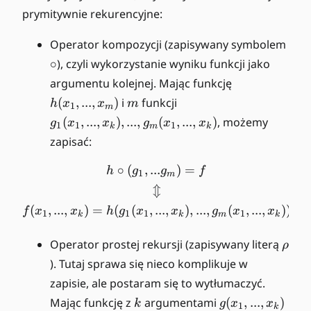
n
...
prymitywnie rekurencyjne:
,x
\
_
Operator kompozycji (zapisywany symbolem
c
k
∘
), czyli wykorzystanie wyniku funkcji jako
i
)
h
argumentu kolejnej. Mając funkcję
r
=
(
m
g
(
,
...
,
)
i
funkcji
h
x
x
m
c
x
1
m
x
_
(
,
...
,
)
,
...
,
(
,
...
,
)
, możemy
_i
g
x
x
g
x
x
1
1
1
k
m
k
_
1
zapisać:
1,
(
...
x
∘
(
,
...
)
=
\begin{gather*} h \circ (g_
h
g
g
f
1
m
,x
_
⇕
_
1,
m
(
,
...
,
)
=
(
(
,
...
,
)
,
...
,
(
,
...
,
))
f
x
x
h
g
x
x
g
x
x
...
1
1
1
1
k
k
m
k
)
,x
\
Operator prostej rekursji (zapisywany literą
_
ρ
r
k
). Tutaj sprawa się nieco komplikuje w
h
),
zapisie, ale postaram się to wytłumaczyć.
o
...
k
g
Mając funkcję z
argumentami
(
,
...
,
)
k
g
x
x
1
,
k