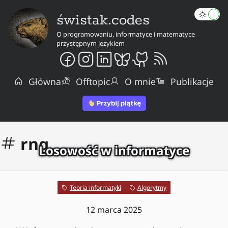
świstak.codes
O programowaniu, informatyce i matematyce
przystępnym językiem
Główna
Offtopic
O mnie
Publikacje
rng
Losowość w informatyce
Teoria informatyki
Algorytmy
12 marca 2025