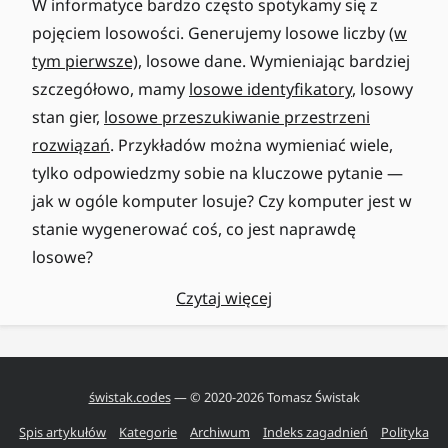
W informatyce bardzo często spotykamy się z
pojęciem losowości. Generujemy losowe liczby
(w
tym pierwsze)
, losowe dane. Wymieniając bardziej
szczegółowo, mamy
losowe identyfikatory
, losowy
stan gier,
losowe przeszukiwanie przestrzeni
rozwiązań
. Przykładów można wymieniać wiele,
tylko odpowiedzmy sobie na kluczowe pytanie —
jak w ogóle komputer losuje? Czy komputer jest w
stanie wygenerować coś, co jest naprawdę
losowe?
Czytaj więcej
świstak.codes
— © 2020-
2026
Tomasz Świstak
Spis artykułów
Kategorie
Archiwum
Indeks zagadnień
Polityka