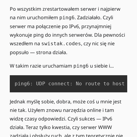
Po wszystkim zrestartowałem serwer i najpierw
na nim uruchomiłem
. Zadziałało. Czyli
ping6
serwer ma połączenie po IPv6, przynajmniej
wykonuje ping do innych serwerów. Dla pewności
wszedłem na
, czy nic się nie
swistak.codes
popsuło — strona działa.
W takim razie uruchamiam
u siebie i...
ping6
ping6: UDP connect: No route to host
Jednak myślę sobie, dobra, może coś u mnie jest
nie tak. Użyłem znowu narzędzia online i tam
widzę czasy odpowiedzi. Czyli sukces — IPv6
działa. Teraz tylko kwestia, czy serwer WWW
zadziała i obsłuży ruch, ale z tym teoretycznie nie