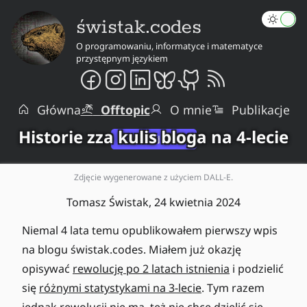
świstak.codes
O programowaniu, informatyce i matematyce
przystępnym językiem
Główna
Offtopic
O mnie
Publikacje
Historie zza kulis bloga na 4-lecie
Zdjęcie wygenerowane z użyciem DALL-E.
Tomasz Świstak,
24 kwietnia 2024
Niemal 4 lata temu opublikowałem pierwszy wpis
na blogu świstak.codes. Miałem już okazję
opisywać
rewolucję po 2 latach istnienia
i podzielić
się
różnymi statystykami na 3-lecie
. Tym razem
jednak rewolucji nie ma, też nie chcę dzielić się