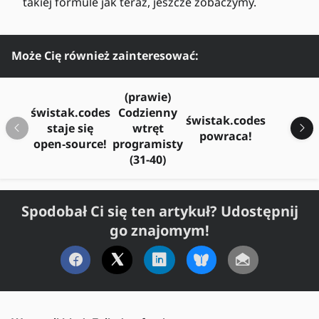
takiej formule jak teraz, jeszcze zobaczymy.
Może Cię również zainteresować:
(prawie)
Cod
świstak.codes
Codzienny
świstak.codes
w
staje się
wtręt
powraca!
prog
open‑source!
programisty
(
(31-40)
Spodobał Ci się ten artykuł? Udostępnij
go znajomym!