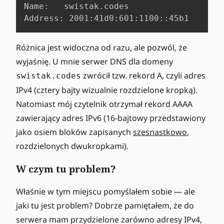
Name:	swistak.codes

Address: 2001:41d0:601:1100::45b1
Różnica jest widoczna od razu, ale pozwól, że
wyjaśnię. U mnie serwer DNS dla domeny
zwrócił tzw. rekord A, czyli adres
swistak.codes
IPv4 (cztery bajty wizualnie rozdzielone kropką).
Natomiast mój czytelnik otrzymał rekord AAAA
zawierający adres IPv6 (16-bajtowy przedstawiony
jako osiem bloków zapisanych
szesnastkowo
,
rozdzielonych dwukropkami).
W czym tu problem?
Właśnie w tym miejscu pomyślałem sobie — ale
jaki tu jest problem? Dobrze pamiętałem, że do
serwera mam przydzielone zarówno adresy IPv4,