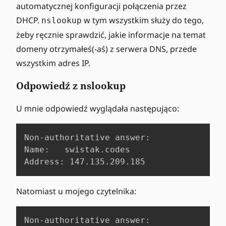
automatycznej konfiguracji połączenia przez
DHCP.
w tym wszystkim służy do tego,
nslookup
żeby ręcznie sprawdzić, jakie informacje na temat
domeny otrzymałeś(-aś) z serwera DNS, przede
wszystkim adres IP.
Odpowiedź z nslookup
U mnie odpowiedź wyglądała następująco:
Non-authoritative answer:

Name:	swistak.codes

Address: 147.135.209.185
Natomiast u mojego czytelnika:
Non-authoritative answer:
