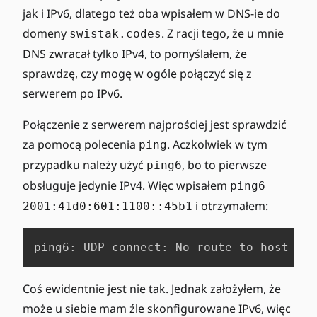
jak i IPv6, dlatego też oba wpisałem w DNS-ie do
domeny
. Z racji tego, że u mnie
swistak.codes
DNS zwracał tylko IPv4, to pomyślałem, że
sprawdzę, czy mogę w ogóle połączyć się z
serwerem po IPv6.
Połączenie z serwerem najprościej jest sprawdzić
za pomocą polecenia
. Aczkolwiek w tym
ping
przypadku należy użyć
, bo to pierwsze
ping6
obsługuje jedynie IPv4. Więc wpisałem
ping6
i otrzymałem:
2001:41d0:601:1100::45b1
ping6: UDP connect: No route to host
Coś ewidentnie jest nie tak. Jednak założyłem, że
może u siebie mam źle skonfigurowane IPv6, więc