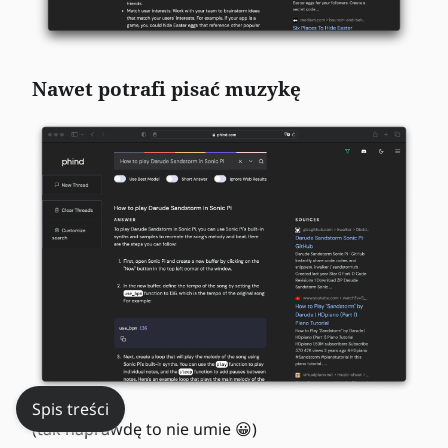
Nawet potrafi pisać muzykę
Spis treści
(tak naprawdę to nie umie 😀)