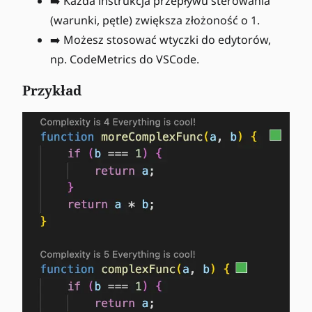
➡️ Każda instrukcja przepływu sterowania
(warunki, pętle) zwiększa złożoność o 1.
➡️ Możesz stosować wtyczki do edytorów,
np. CodeMetrics do VSCode.
Przykład