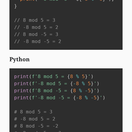
}
// 8 mod 5 = 3
// -8 mod 5 = 2
// 8 mod -5 = 3
// -8 mod -5 = 2
Python
print
(
f'8 mod 5 = 
{
8
%
5
}
'
)
print
(
f'-8 mod 5 = 
{
-
8
%
5
}
'
)
print
(
f'8 mod -5 = 
{
8
%
-
5
}
'
)
print
(
f'-8 mod -5 = 
{
-
8
%
-
5
}
'
)
# 8 mod 5 = 3
# -8 mod 5 = 2
# 8 mod -5 = -2