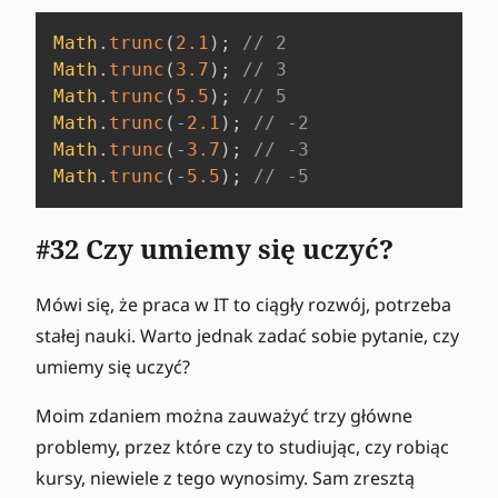
Math
.
trunc
(
2.1
)
;
// 2
Math
.
trunc
(
3.7
)
;
// 3
Math
.
trunc
(
5.5
)
;
// 5
Math
.
trunc
(
-
2.1
)
;
// -2
Math
.
trunc
(
-
3.7
)
;
// -3
Math
.
trunc
(
-
5.5
)
;
// -5
#32 Czy umiemy się uczyć?
Mówi się, że praca w IT to ciągły rozwój, potrzeba
stałej nauki. Warto jednak zadać sobie pytanie, czy
umiemy się uczyć?
Moim zdaniem można zauważyć trzy główne
problemy, przez które czy to studiując, czy robiąc
kursy, niewiele z tego wynosimy. Sam zresztą