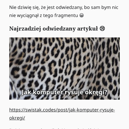
Nie dziwię się, że jest odwiedzany, bo sam bym nic
nie wyciągnął z tego fragmentu 😀
Najrzadziej odwiedzany artykuł 😢
https://swistak.codes/post/jak-komputer-rysuje-
okregi/