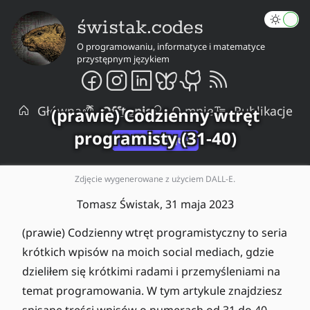
świstak.codes
O programowaniu, informatyce i matematyce
przystępnym językiem
Główna
Offtopic
O mnie
Publikacje
(prawie) Codzienny wtręt
programisty (31-40)
Zdjęcie wygenerowane z użyciem DALL-E.
Tomasz Świstak,
31 maja 2023
(prawie) Codzienny wtręt programistyczny to seria
krótkich wpisów na moich social mediach, gdzie
dzieliłem się krótkimi radami i przemyśleniami na
temat programowania. W tym artykule znajdziesz
spisane treści wpisów o numerach od 31 do 40.