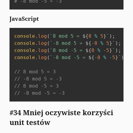
# -8 mod -5 = -3
JavaScript
console
.
log
(
`
8 mod 5 = 
${
8
%
5
}
`
)
;
console
.
log
(
`
-8 mod 5 = 
${
-
8
%
5
}
`
)
;
console
.
log
(
`
8 mod -5 = 
${
8
%
-
5
}
`
)
;
console
.
log
(
`
-8 mod -5 = 
${
-
8
%
-
5
}
`
)
;
// 8 mod 5 = 3
// -8 mod 5 = -3
// 8 mod -5 = 3
// -8 mod -5 = -3
#34 Mniej oczywiste korzyści
unit testów