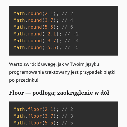
Math
.
round
(
2.1
)
;
// 2
Math
.
round
(
3.7
)
;
// 4
Math
.
round
(
5.5
)
;
// 6
Math
.
round
(
-
2.1
)
;
// -2
Math
.
round
(
-
3.7
)
;
// -4
Math
.
round
(
-
5.5
)
;
// -5
Warto zwrócić uwagę, jak w Twoim języku
programowania traktowany jest przypadek piątki
po przecinku!
Floor — podłoga; zaokrąglenie w dół
Math
.
floor
(
2.1
)
;
// 2
Math
.
floor
(
3.7
)
;
// 3
Math
.
floor
(
5.5
)
;
// 5