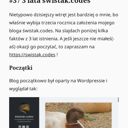
#37 3 lata świstak.codes
Nietypowo dzisiejszy wtręt jest bardziej o mnie, bo
właśnie wybija trzecia rocznica założenia mojego
bloga świstak.codes. Na slajdach poniżej kilka
faktów z 3 lat istnienia. A jeśli jeszcze nie miałeś(-
aś) okazji go poczytać, to zapraszam na
https://swistak.codes
!
Początki
Blog początkowo był oparty na Wordpressie i
wyglądał tak: