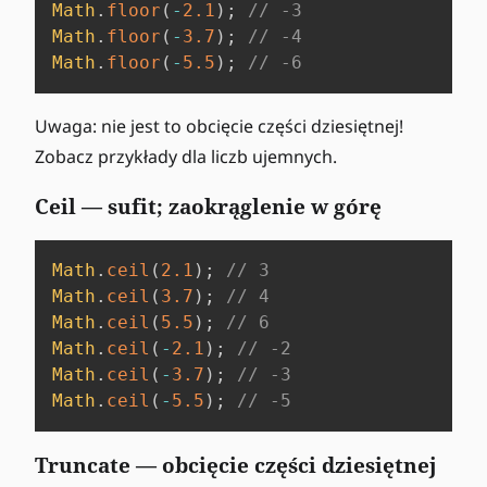
Math
.
floor
(
-
2.1
)
;
// -3
Math
.
floor
(
-
3.7
)
;
// -4
Math
.
floor
(
-
5.5
)
;
// -6
Uwaga: nie jest to obcięcie części dziesiętnej!
Zobacz przykłady dla liczb ujemnych.
Ceil — sufit; zaokrąglenie w górę
Math
.
ceil
(
2.1
)
;
// 3
Math
.
ceil
(
3.7
)
;
// 4
Math
.
ceil
(
5.5
)
;
// 6
Math
.
ceil
(
-
2.1
)
;
// -2
Math
.
ceil
(
-
3.7
)
;
// -3
Math
.
ceil
(
-
5.5
)
;
// -5
Truncate — obcięcie części dziesiętnej