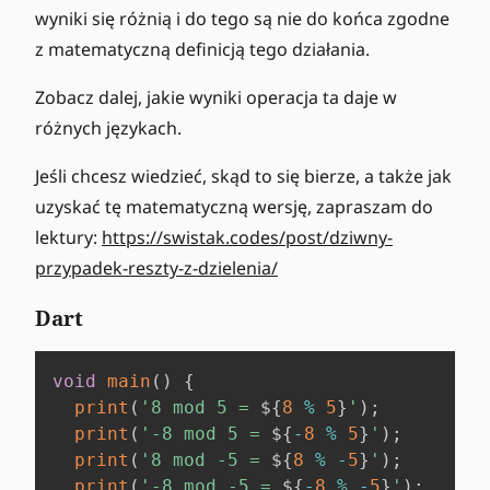
wyniki się różnią i do tego są nie do końca zgodne
z matematyczną definicją tego działania.
Zobacz dalej, jakie wyniki operacja ta daje w
różnych językach.
Jeśli chcesz wiedzieć, skąd to się bierze, a także jak
uzyskać tę matematyczną wersję, zapraszam do
lektury:
https://swistak.codes/post/dziwny-
przypadek-reszty-z-dzielenia/
Dart
void
main
(
)
{
print
(
'8 mod 5 = 
${
8
%
5
}
'
)
;
print
(
'-8 mod 5 = 
${
-
8
%
5
}
'
)
;
print
(
'8 mod -5 = 
${
8
%
-
5
}
'
)
;
print
(
'-8 mod -5 = 
${
-
8
%
-
5
}
'
)
;