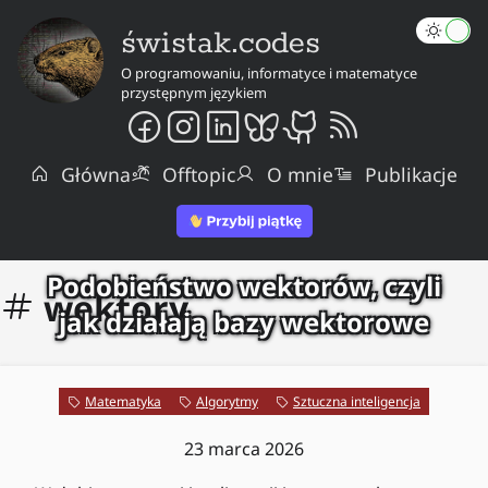
świstak.codes
O programowaniu, informatyce i matematyce
przystępnym językiem
Główna
Offtopic
O mnie
Publikacje
Podobieństwo wektorów, czyli
wektory
jak działają bazy wektorowe
Matematyka
Algorytmy
Sztuczna inteligencja
23 marca 2026