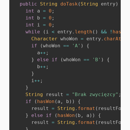
public
String
doTask
(
String
 entry
)
{
int
 a 
=
0
;
int
 b 
=
0
;
int
 i 
=
0
;
while
(
i 
<
 entry
.
length
(
)
&&
!
hasWon
Character
 whoWon 
=
 entry
.
charAt
(
i
)
if
(
whoWon 
==
'A'
)
{
        a
++
;
}
else
if
(
whoWon 
==
'B'
)
{
        b
++
;
}
      i
++
;
}
String
 result 
=
"Brak zwycięzcy"
;
if
(
hasWon
(
a
,
 b
)
)
{
      result 
=
String
.
format
(
resultForma
}
else
if
(
hasWon
(
b
,
 a
)
)
{
      result 
=
String
.
format
(
resultForma
}