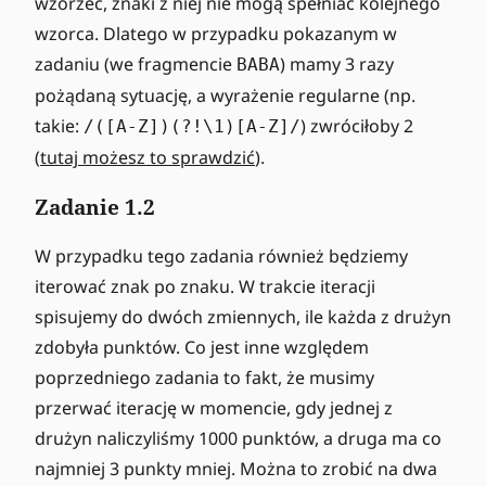
wzorzec, znaki z niej nie mogą spełniać kolejnego
wzorca. Dlatego w przypadku pokazanym w
zadaniu (we fragmencie
) mamy 3 razy
BABA
pożądaną sytuację, a wyrażenie regularne (np.
takie:
) zwróciłoby 2
/([A-Z])(?!\1)[A-Z]/
(
tutaj możesz to sprawdzić
).
Zadanie 1.2
W przypadku tego zadania również będziemy
iterować znak po znaku. W trakcie iteracji
spisujemy do dwóch zmiennych, ile każda z drużyn
zdobyła punktów. Co jest inne względem
poprzedniego zadania to fakt, że musimy
przerwać iterację w momencie, gdy jednej z
drużyn naliczyliśmy 1000 punktów, a druga ma co
najmniej 3 punkty mniej. Można to zrobić na dwa