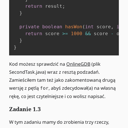
return
 result
;
}
private
boolean
hasWon
(
int
 score
,
int
 
return
 score 
>=
1000
&&
 score 
-
 oppo
}
}
Kod możesz sprawdzić na
OnlineGDB
(plik
SecondTask.java) wraz z resztą podzadań.
Zamieściłem tam też jako zakomentowaną drugą
wersję z pętlą
, abyś zdecydował(a) na własną
for
rękę, co jest czytelniejsze i co wolisz napisać.
Zadanie 1.3
W tym zadaniu mamy do zrobienia trzy rzeczy,