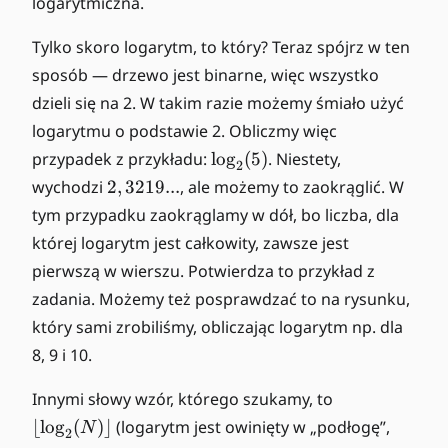
logarytmiczna.
Tylko skoro logarytm, to który? Teraz spójrz w ten
sposób — drzewo jest binarne, więc wszystko
dzieli się na 2. W takim razie możemy śmiało użyć
logarytmu o podstawie 2. Obliczmy więc
\
przypadek z przykładu:
lo
g
(
5
)
. Niestety,
2
l
2
wychodzi
2
,
3219...
, ale możemy to zaokrąglić. W
o
,
tym przypadku zaokrąglamy w dół, bo liczba, dla
g
3
której logarytm jest całkowity, zawsze jest
_
2
pierwszą w wierszu. Potwierdza to przykład z
2
1
(
zadania. Możemy też posprawdzać to na rysunku,
9
5
..
który sami zrobiliśmy, obliczając logarytm np. dla
)
.
8, 9 i 10.
\
Innymi słowy wzór, którego szukamy, to
lf
⌊
lo
g
(
)⌋
(logarytm jest owinięty w „podłogę”,
N
2
l