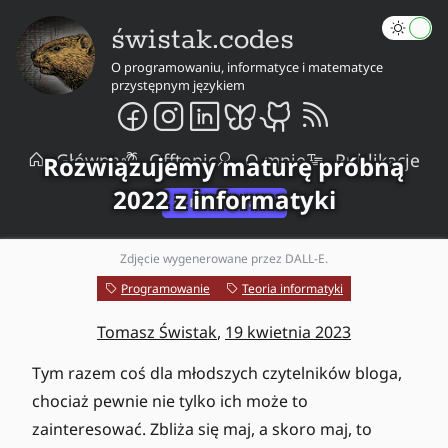
świstak.codes
O programowaniu, informatyce i matematyce
przystępnym językiem
Główna
Offtopic
O mnie
Publikacje
Rozwiązujemy maturę próbną
2022 z informatyki
Zdjęcie wygenerowane przez DALL-E.
Programowanie
Teoria informatyki
Tomasz Świstak
,
19 kwietnia 2023
Tym razem coś dla młodszych czytelników bloga,
chociaż pewnie nie tylko ich może to
zainteresować. Zbliża się maj, a skoro maj, to