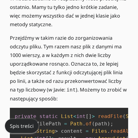
l
ostatnio. Mamy tu tylko jedno krótkie zadanie,
więc możemy wszystko dać w jednej klasie jako
metody statyczne.
Przejdźmy w takim razie do zorganizowania
odczytu pliku. Tym razem nasz plik z danymi ma
1000 wierszy, a w każdym z nich dwie liczby
uporządkowane rosnąco. Oznacza to, że lepiej
będzie skorzystać z funkcji odczytującej plik linia
po linii, a także od razu przekonwertować liczby
na typ liczbowy (w Javie:
). Możemy to zrobić w
int
następujący sposób:
private
static
List
<
int
[
]
>
readFile
(
Stri
Path
 filePath 
=
Path
.
of
(
path
)
;
Spis treści
List
<
String
>
 content 
=
Files
.
readAllLi