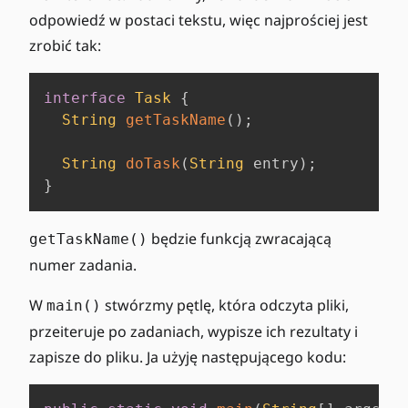
odpowiedź w postaci tekstu, więc najprościej jest
zrobić tak:
interface
Task
{
String
getTaskName
(
)
;
String
doTask
(
String
 entry
)
;
}
będzie funkcją zwracającą
getTaskName()
numer zadania.
W
stwórzmy pętlę, która odczyta pliki,
main()
przeiteruje po zadaniach, wypisze ich rezultaty i
zapisze do pliku. Ja użyję następującego kodu: