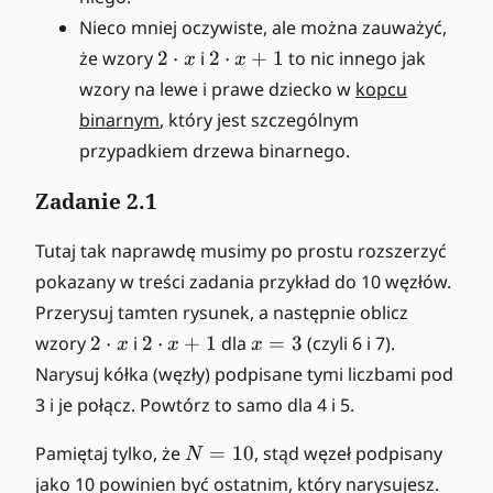
Nieco mniej oczywiste, ale można zauważyć,
2
2
że wzory
2
⋅
i
2
⋅
+
1
to nic innego jak
x
x
\
\
wzory na lewe i prawe dziecko w
kopcu
c
c
binarnym
, który jest szczególnym
d
d
przypadkiem drzewa binarnego.
o
o
t
t
Zadanie 2.1
x
x
+
Tutaj tak naprawdę musimy po prostu rozszerzyć
1
pokazany w treści zadania przykład do 10 węzłów.
Przerysuj tamten rysunek, a następnie oblicz
2
2
x
wzory
2
⋅
i
2
⋅
+
1
dla
=
3
(czyli 6 i 7).
x
x
x
\
\
=
Narysuj kółka (węzły) podpisane tymi liczbami pod
c
c
3
3 i je połącz. Powtórz to samo dla 4 i 5.
d
d
o
o
N
Pamiętaj tylko, że
=
10
, stąd węzeł podpisany
N
t
t
=
jako 10 powinien być ostatnim, który narysujesz.
x
x