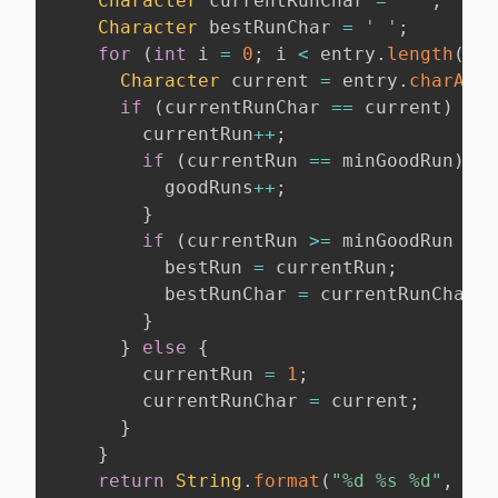
Character
 currentRunChar 
=
' '
;
Character
 bestRunChar 
=
' '
;
for
(
int
 i 
=
0
;
 i 
<
 entry
.
length
(
)
;
 
Character
 current 
=
 entry
.
charAt
(
i
if
(
currentRunChar 
==
 current
)
{
        currentRun
++
;
if
(
currentRun 
==
 minGoodRun
)
{
          goodRuns
++
;
}
if
(
currentRun 
>=
 minGoodRun 
&&
 
          bestRun 
=
 currentRun
;
          bestRunChar 
=
 currentRunChar
;
}
}
else
{
        currentRun 
=
1
;
        currentRunChar 
=
 current
;
}
}
return
String
.
format
(
"%d %s %d"
,
 goo