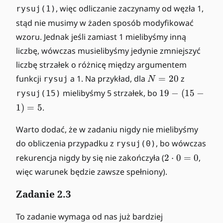
, więc odliczanie zaczynamy od węzła 1,
rysuj(1)
stąd nie musimy w żaden sposób modyfikować
wzoru. Jednak jeśli zamiast 1 mielibyśmy inną
liczbę, wówczas musielibyśmy jedynie zmniejszyć
liczbę strzałek o różnicę między argumentem
N
funkcji
a 1. Na przykład, dla
=
20
z
rysuj
N
=
1
mielibyśmy 5 strzałek, bo
19
−
(
15
−
rysuj(15)
2
9
1
)
=
5
.
0
-
(
Warto dodać, że w zadaniu nigdy nie mielibyśmy
1
do obliczenia przypadku z
, bo wówczas
rysuj(0)
5
2
rekurencja nigdy by się nie zakończyła (
2
⋅
0
=
0
,
-
\
więc warunek będzie zawsze spełniony).
1
c
)
d
Zadanie 2.3
=
o
5
t
To zadanie wymaga od nas już bardziej