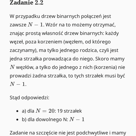
Zadanie 2.2
W przypadku drzew binarnych połączeń jest
N
zawsze
−
1
. Wzór na to możemy otrzymać,
N
-
znając prostą własność drzew binarnych: każdy
1
węzeł, poza korzeniem (węzłem, od którego
zaczynamy), ma tylko jednego rodzica, czyli jest
N
jedna strzałka prowadząca do niego. Skoro mamy
węzłów, a tylko do jednego z nich (korzenia) nie
N
N
prowadzi żadna strzałka, to tych strzałek musi być
-
−
1
.
N
1
Stąd odpowiedzi:
N
a) dla
=
20
: 19 strzałek
N
=
N
b) dla dowolnego N:
−
1
N
2
-
0
1
Zadanie na szczęście nie jest podchwytliwe i mamy