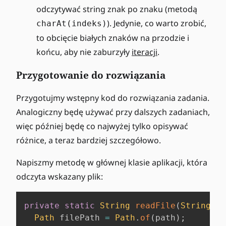
odczytywać string znak po znaku (metodą
). Jedynie, co warto zrobić,
charAt(indeks)
to obcięcie białych znaków na przodzie i
końcu, aby nie zaburzyły
iteracji
.
Przygotowanie do rozwiązania
Przygotujmy wstępny kod do rozwiązania zadania.
Analogiczny będę używać przy dalszych zadaniach,
więc później będę co najwyżej tylko opisywać
różnice, a teraz bardziej szczegółowo.
Napiszmy metodę w głównej klasie aplikacji, która
odczyta wskazany plik:
private
static
String
readFile
(
String
 pa
Path
 filePath 
=
Path
.
of
(
path
)
;