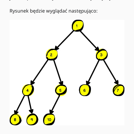
1
+
0
Rysunek będzie wyglądać następująco:
1