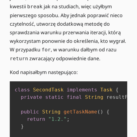
kwestii
jak na studiach, więc użyłbym
break
pierwszego sposobu. Aby jednak poprawić nieco
czytelność, utworzę dodatkową metodę do
sprawdzania warunku przerwania iteracji, którą
wykorzystam ponownie do określenia, kto wygrał.
W przypadku
, w warunku dałbym od razu
for
zwracający odpowiednie dane.
return
Kod napisałbym następująco:
class
SecondTask
implements
Task
{
private
static
final
String
 resultForm
public
String
getTaskName
(
)
{
return
"1.2."
;
}