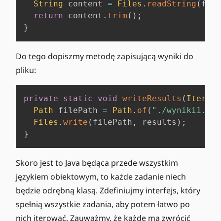
String
 content 
=
Files
.
readString
(
file
return
 content
.
trim
(
)
;
}
Do tego dopiszmy metodę zapisującą wyniki do
pliku:
private
static
void
writeResults
(
Iterabl
Path
 filePath 
=
Path
.
of
(
"./wyniki1.txt
Files
.
write
(
filePath
,
 results
)
;
}
Skoro jest to Java będąca przede wszystkim
językiem obiektowym, to każde zadanie niech
będzie odrębną klasą. Zdefiniujmy interfejs, który
spełnią wszystkie zadania, aby potem łatwo po
nich iterować. Zauważmy, że każde ma zwrócić