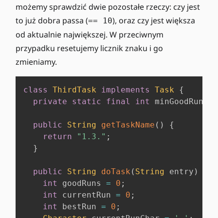
możemy sprawdzić dwie pozostałe rzeczy: czy jest
to już dobra passa (
), oraz czy jest większa
== 10
od aktualnie największej. W przeciwnym
przypadku resetujemy licznik znaku i go
zmieniamy.
class
ThirdTask
implements
Task
{
private
static
final
int
 minGoodRun 
=
public
String
getTaskName
(
)
{
return
"1.3."
;
}
public
String
doTask
(
String
 entry
)
{
int
 goodRuns 
=
0
;
int
 currentRun 
=
0
;
int
 bestRun 
=
0
;