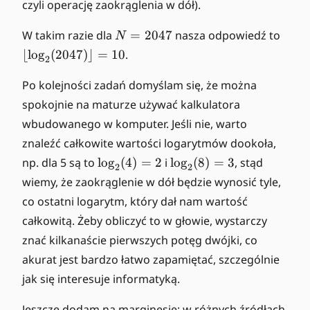
czyli operację zaokrąglenia w dół).
o
o
N
\l
W takim razie dla
=
2047
nasza odpowiedź to
N
r
=
fl
⌊
lo
g
(
2047
)⌋
=
10
.
\
2
2
o
l
0
o
Po kolejności zadań domyślam się, że można
o
4
r
spokojnie na maturze używać kalkulatora
g
7
\l
_
wbudowanego w komputer. Jeśli nie, warto
o
2
znaleźć całkowite wartości logarytmów dookoła,
g
(
\l
\l
_
np. dla 5 są to
lo
g
(
4
)
=
2
i
lo
g
(
8
)
=
3
, stąd
2
2
N
o
o
2
wiemy, że zaokrąglenie w dół będzie wynosić tyle,
)
g
g
(
co ostatni logarytm, który dał nam wartość
\
_
_
2
rf
całkowitą. Żeby obliczyć to w głowie, wystarczy
2
2
0
l
znać kilkanaście pierwszych potęg dwójki, co
(
(
4
o
4
8
7
akurat jest bardzo łatwo zapamiętać, szczególnie
o
)
)
)
jak się interesuje informatyką.
r
=
=
\
2
3
rf
Jeszcze dodam na marginesie: w różnych źródłach