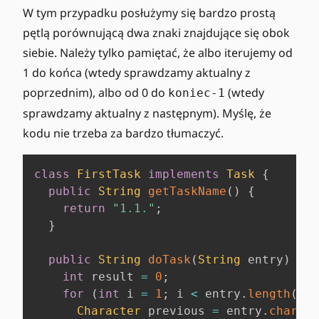
W tym przypadku posłużymy się bardzo prostą
pętlą porównującą dwa znaki znajdujące się obok
siebie. Należy tylko pamiętać, że albo iterujemy od
1 do końca (wtedy sprawdzamy aktualny z
poprzednim), albo od 0 do
(wtedy
koniec-1
sprawdzamy aktualny z następnym). Myślę, że
kodu nie trzeba za bardzo tłumaczyć.
class
FirstTask
implements
Task
{
public
String
getTaskName
(
)
{
return
"1.1."
;
}
public
String
doTask
(
String
 entry
)
{
int
 result 
=
0
;
for
(
int
 i 
=
1
;
 i 
<
 entry
.
length
(
)
;
 
Character
 previous 
=
 entry
.
charAt
(