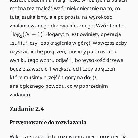
lo
można też znaleźć wzór niekoniecznie na to, co
o
tutaj szukaliśmy, ale po prostu na wysokość
r
\l
zbalansowanego drzewa binarnego. Wzór ten to:
=
c
1
⌈
lo
g
(
+
1
)⌉
(logarytm jest owinięty operacją
N
2
ei
0
„sufitu”, czyli zaokrąglenia w górę). Wówczas żeby
l
uzyskać liczbę połączeń, musimy po prostu od
\l
wyniku tego wzoru odjąć 1, bo wysokość drzewa
o
g
będzie zawsze o 1 większa od liczby połączeń,
_
które musimy przejść z góry na dół (z
2
analogicznego powodu, co w poprzednim
(
zadaniu).
N
+
Zadanie 2.4
1
)
Przygotowanie do rozwiązania
\
rc
W kodzie zadanie to rozpiszemy nieco prościej niż
ei