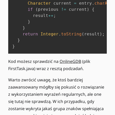
Character
 current 
=
 entry
.
charAt
(
i
if
(
previous 
!=
 current
)
{
        result
++
;
}
}
return
Integer
.
toString
(
result
)
;
}
}
Kod możesz sprawdzić na
OnlineGDB
(plik
FirstTask.java) wraz z resztą podzadań.
Warto zwrócić uwagę, że ktoś bardziej
zaawansowany mógłby się pokusić o rozwiązanie
z wykorzystaniem wyrażeń regularnych, ale one
się tutaj nie sprawdzą. W ich przypadku, gdy
zostanie wykryta jakaś grupa znaków spełniająca