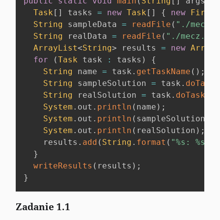
public
static
void
main
(
String
[
]
 args
)
t
Task
[
]
 tasks 
=
new
Task
[
]
{
new
FirstT
String
 sampleData 
=
readFile
(
"./mecz_p
String
 realData 
=
readFile
(
"./mecz.txt
ArrayList
<
String
>
 results 
=
new
ArrayL
for
(
Task
 task 
:
 tasks
)
{
String
 name 
=
 task
.
getTaskName
(
)
;
String
 sampleSolution 
=
 task
.
doTask
(
String
 realSolution 
=
 task
.
doTask
(
re
System
.
out
.
println
(
name
)
;
System
.
out
.
println
(
sampleSolution
)
;
System
.
out
.
println
(
realSolution
)
;
    results
.
add
(
String
.
format
(
"%s: %s"
,
 
}
writeResults
(
results
)
;
}
Zadanie 1.1