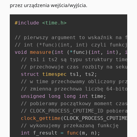
przez urządzenia wejścia/wyjścia.
#
include
<time.h>
// pierwszy argument to wskaźnik na funk
// int (*func)(int, int) czyli funkcja z
void
measure
(
int
(
*
func
)
(
int
,
int
)
,
int
 
// ts1 i ts2 są typu struktury timespe
// przechowuje czas rozbity na sekundy
struct
timespec
 ts1
,
 ts2
;
// w time przechowamy obliczony przez 
// zmienna przechowa liczbę 64-bitową 
unsigned
long
long
int
 time
;
// pobieramy początkowy moment czasu
// CLOCK_PROCESS_CPUTIME_ID pobiera cz
clock_gettime
(
CLOCK_PROCESS_CPUTIME_ID
// wykonujemy przekazaną funkcję
int
 f_result 
=
func
(
m
,
 n
)
;