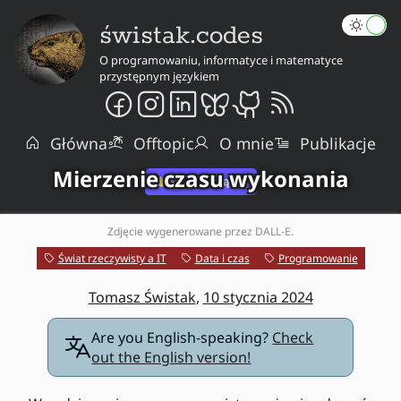
świstak.codes
O programowaniu, informatyce i matematyce
przystępnym językiem
Główna
Offtopic
O mnie
Publikacje
Mierzenie czasu wykonania
Zdjęcie wygenerowane przez DALL-E.
Świat rzeczywisty a IT
Data i czas
Programowanie
Tomasz Świstak
,
10 stycznia 2024
Are you English-speaking?
Check
out the English version!