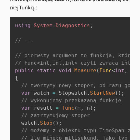
niej funkcji:
using
System
.
Diagnostics
;
// ...
// pierwszy argument to funkcja, której 
// Func<int,int,int> czyli zwraca int (
public
static
void
Measure
(
Func
<
int
,
int
{
// tworzymy nowy stoper, od razu go ur
var
 watch 
=
 Stopwatch
.
StartNew
(
)
;
// wykonujemy przekazaną funkcję
var
 result 
=
func
(
m
,
 n
)
;
// zatrzymujemy stoper
  watch
.
Stop
(
)
;
// możemy z obiektu typu TimeSpan znaj
// ile minęło milisekund, jako typ zmi