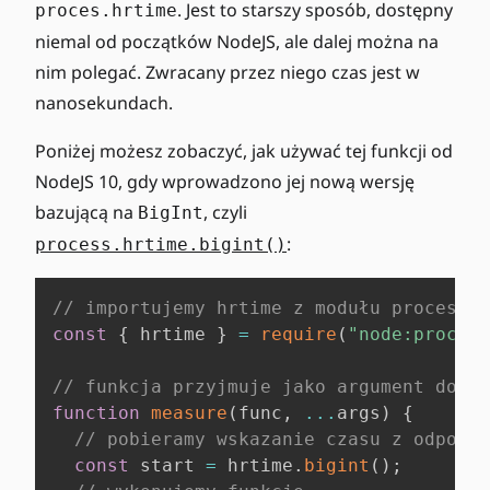
. Jest to starszy sposób, dostępny
proces.hrtime
niemal od początków NodeJS, ale dalej można na
nim polegać. Zwracany przez niego czas jest w
nanosekundach.
Poniżej możesz zobaczyć, jak używać tej funkcji od
NodeJS 10, gdy wprowadzono jej nową wersję
bazującą na
, czyli
BigInt
:
process.hrtime.bigint()
// importujemy hrtime z modułu process
const
{
 hrtime 
}
=
require
(
"node:process
// funkcja przyjmuje jako argument dowol
function
measure
(
func
,
...
args
)
{
// pobieramy wskazanie czasu z odpowie
const
 start 
=
 hrtime
.
bigint
(
)
;