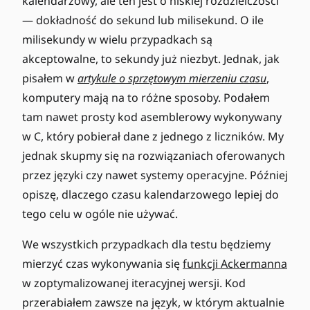
kalendarzowy, ale ten jest o niskiej rozdzielczości
— dokładność do sekund lub milisekund. O ile
milisekundy w wielu przypadkach są
akceptowalne, to sekundy już niezbyt. Jednak, jak
pisałem w
artykule o sprzętowym mierzeniu czasu
,
komputery mają na to różne sposoby. Podałem
tam nawet prosty kod asemblerowy wykonywany
w C, który pobierał dane z jednego z liczników. My
jednak skupmy się na rozwiązaniach oferowanych
przez języki czy nawet systemy operacyjne. Później
opiszę, dlaczego czasu kalendarzowego lepiej do
tego celu w ogóle nie używać.
We wszystkich przypadkach dla testu będziemy
mierzyć czas wykonywania się
funkcji Ackermanna
w zoptymalizowanej iteracyjnej wersji. Kod
przerabiałem zawsze na język, w którym aktualnie