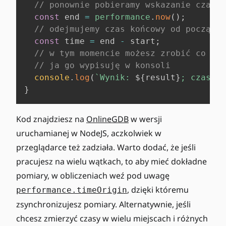
// ponownie pobieramy wskazanie czasu
const
 end 
=
performance
.
now
(
)
;
// odejmujemy czas końcowy od początko
const
 time 
=
 end 
-
 start
;
// w tym momencie możesz zrobić co chc
// ja go wypisuję w konsoli
console
.
log
(
`
Wynik: 
${
result
}
; czas: 
$
}
Kod znajdziesz na
OnlineGDB
w wersji
uruchamianej w NodeJS, aczkolwiek w
przeglądarce też zadziała. Warto dodać, że jeśli
pracujesz na wielu wątkach, to aby mieć dokładne
pomiary, w obliczeniach weź pod uwagę
, dzięki któremu
performance.timeOrigin
zsynchronizujesz pomiary. Alternatywnie, jeśli
chcesz zmierzyć czasy w wielu miejscach i różnych