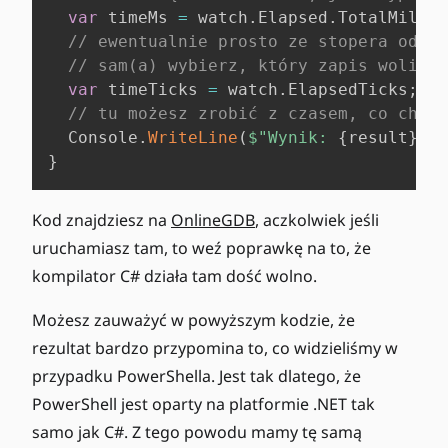
var
 timeMs 
=
 watch
.
Elapsed
.
TotalMillis
// ewentualnie prosto ze stopera odczy
// sam(a) wybierz, który zapis wolisz,
var
 timeTicks 
=
 watch
.
ElapsedTicks
;
// tu możesz zrobić z czasem, co chces
  Console
.
WriteLine
(
$"Wynik: 
{
result
}
; c
}
Kod znajdziesz na
OnlineGDB
, aczkolwiek jeśli
uruchamiasz tam, to weź poprawkę na to, że
kompilator C# działa tam dość wolno.
Możesz zauważyć w powyższym kodzie, że
rezultat bardzo przypomina to, co widzieliśmy w
przypadku PowerShella. Jest tak dlatego, że
PowerShell jest oparty na platformie .NET tak
samo jak C#. Z tego powodu mamy tę samą