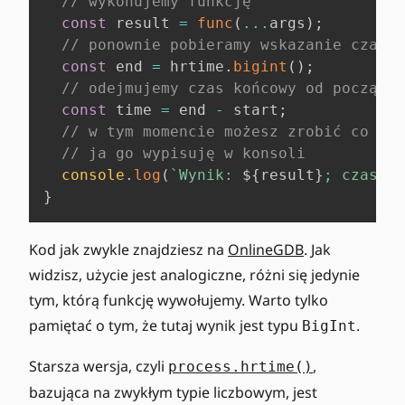
// wykonujemy funkcję
const
 result 
=
func
(
...
args
)
;
// ponownie pobieramy wskazanie czasu
const
 end 
=
 hrtime
.
bigint
(
)
;
// odejmujemy czas końcowy od początko
const
 time 
=
 end 
-
 start
;
// w tym momencie możesz zrobić co chc
// ja go wypisuję w konsoli
console
.
log
(
`
Wynik: 
${
result
}
; czas: 
$
}
Kod jak zwykle znajdziesz na
OnlineGDB
. Jak
widzisz, użycie jest analogiczne, różni się jedynie
tym, którą funkcję wywołujemy. Warto tylko
pamiętać o tym, że tutaj wynik jest typu
.
BigInt
Starsza wersja, czyli
,
process.hrtime()
bazująca na zwykłym typie liczbowym, jest