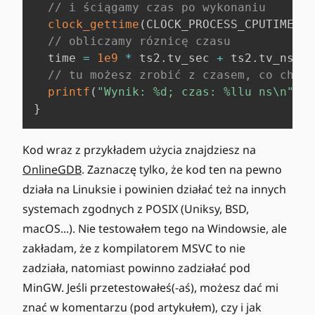
// i ściągamy czas po wykonaniu
clock_gettime
(
CLOCK_PROCESS_CPUTIME_ID
// obliczamy róznicę czasu
  time 
=
1e9
*
 ts2
.
tv_sec 
+
 ts2
.
tv_nsec 
// tu możesz zrobić z czasem, co chces
printf
(
"Wynik: %d; czas: %llu ns\n"
,
 f
}
Kod wraz z przykładem użycia znajdziesz na
OnlineGDB
. Zaznaczę tylko, że kod ten na pewno
działa na Linuksie i powinien działać też na innych
systemach zgodnych z POSIX (Uniksy, BSD,
macOS...). Nie testowałem tego na Windowsie, ale
zakładam, że z kompilatorem MSVC to nie
zadziała, natomiast powinno zadziałać pod
MinGW. Jeśli przetestowałeś(-aś), możesz dać mi
znać w komentarzu (pod artykułem), czy i jak