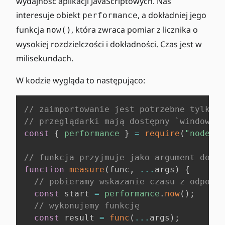
wydajność aplikacji JavaScriptowych. Nas
interesuje obiekt
, a dokładniej jego
performance
funkcja
, która zwraca pomiar z licznika o
now()
wysokiej rozdzielczości i dokładności. Czas jest w
milisekundach.
W kodzie wygląda to następująco:
// zaimportowanie jest potrzebne tylko w
// przeglądarki mają dostępny `window.pe
const
{
performance
}
=
require
(
"node:pe
// funkcja przyjmuje jako argument dowol
function
measure
(
func
,
...
args
)
{
// pobieramy wskazanie czasu z odpowie
const
 start 
=
performance
.
now
(
)
;
// wykonujemy funkcję
const
 result 
=
func
(
...
args
)
;