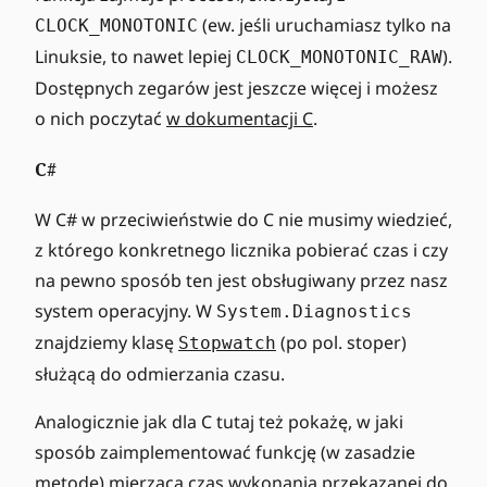
(ew. jeśli uruchamiasz tylko na
CLOCK_MONOTONIC
Linuksie, to nawet lepiej
).
CLOCK_MONOTONIC_RAW
Dostępnych zegarów jest jeszcze więcej i możesz
o nich poczytać
w dokumentacji C
.
C#
W C# w przeciwieństwie do C nie musimy wiedzieć,
z którego konkretnego licznika pobierać czas i czy
na pewno sposób ten jest obsługiwany przez nasz
system operacyjny. W
System.Diagnostics
znajdziemy klasę
(po pol. stoper)
Stopwatch
służącą do odmierzania czasu.
Analogicznie jak dla C tutaj też pokażę, w jaki
sposób zaimplementować funkcję (w zasadzie
metodę) mierzącą czas wykonania przekazanej do