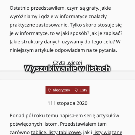
Ostatnio przedstawiłem,
czym są grafy
, jakie
wyróżniamy i gdzie w informatyce znalazły
praktyczne zastosowanie. Tylko skoro stosuje się
je w informatyce, to w jaki sposób? Jak je zapisać?
Jakie struktury danych używamy do tego celu? W
niniejszym artykule odpowiadam na te pytania.
Czytaj więcej
Wyszukiwanie w listach
Algorytmy
Listy
11 listopada 2020
Ponad pół roku temu napisałem serię artykułów
poświęconych
listom
. Przedstawiałem tam
zarówno
tablice, listy tablicowe
, jak i
listy wiązane
.