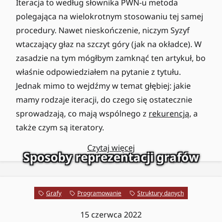
Iteracja to według słownika PWN-u metoda
polegająca na wielokrotnym stosowaniu tej samej
procedury. Nawet nieskończenie, niczym Syzyf
wtaczający głaz na szczyt góry (jak na okładce). W
zasadzie na tym mógłbym zamknąć ten artykuł, bo
właśnie odpowiedziałem na pytanie z tytułu.
Jednak mimo to wejdźmy w temat głębiej: jakie
mamy rodzaje iteracji, do czego się ostatecznie
sprowadzają, co mają wspólnego z
rekurencją
, a
także czym są iteratory.
Czytaj więcej
Sposoby reprezentacji grafów
Grafy
Programowanie
Struktury danych
15 czerwca 2022