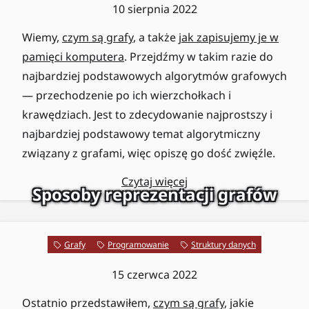
10 sierpnia 2022
Wiemy,
czym są grafy
, a także
jak zapisujemy je w
pamięci komputera
. Przejdźmy w takim razie do
najbardziej podstawowych algorytmów grafowych
— przechodzenie po ich wierzchołkach i
krawędziach. Jest to zdecydowanie najprostszy i
najbardziej podstawowy temat algorytmiczny
związany z grafami, więc opiszę go dość zwięźle.
Czytaj więcej
Sposoby reprezentacji grafów
Grafy
Programowanie
Struktury danych
15 czerwca 2022
Ostatnio przedstawiłem,
czym są grafy
, jakie