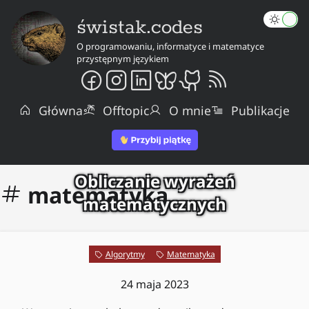
świstak.codes
O programowaniu, informatyce i matematyce
przystępnym językiem
Główna
Offtopic
O mnie
Publikacje
Obliczanie wyrażeń
matematyka
matematycznych
Algorytmy
Matematyka
24 maja 2023