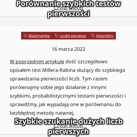
Porównanie szybkich testów
Czytaj więcej
pierwszości
Matematyka
Liczby pierwsze
Algorytmy
16 marca 2022
W poprzednim artykule
dość szczegółowo
opisałem test Millera-Rabina służący do szybkiego
sprawdzania pierwszości liczb. Tym razem
porównajmy sobie jego działanie z innymi
szybkimi, probabilistycznymi testami pierwszości i
sprawdźmy, jak wypadają one w porównaniu do
bezbłędnej metody naiwnej.
Szybkie szukanie dużych liczb
Czytaj więcej
pierwszych