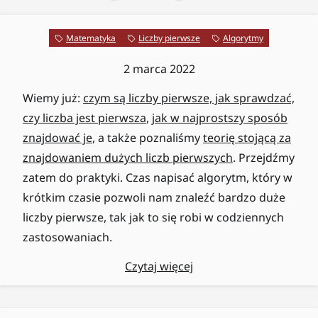
Matematyka
Liczby pierwsze
Algorytmy
2 marca 2022
Wiemy już:
czym są liczby pierwsze, jak sprawdzać,
czy liczba jest pierwsza
,
jak w najprostszy sposób
znajdować je
, a także poznaliśmy
teorię stojącą za
znajdowaniem dużych liczb pierwszych
. Przejdźmy
zatem do praktyki. Czas napisać algorytm, który w
krótkim czasie pozwoli nam znaleźć bardzo duże
liczby pierwsze, tak jak to się robi w codziennych
zastosowaniach.
Czytaj więcej