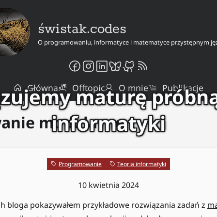
świstak.codes
O programowaniu, informatyce i matematyce przystępnym ję
Główna
Offtopic
O mnie
Publikacje
zujemy maturę próbną
informatyki
anie modularne
Programowanie
Teoria informatyki
10 kwietnia 2024
h bloga pokazywałem przykładowe rozwiązania zadań z
ma