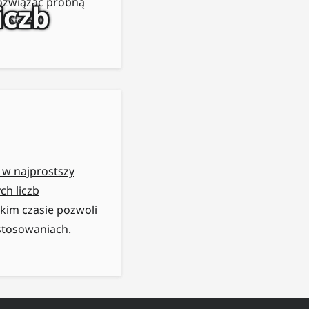
rozwiązać próbną
iczb
amista.
k w najprostszy
ch liczb
tkim czasie pozwoli
astosowaniach.