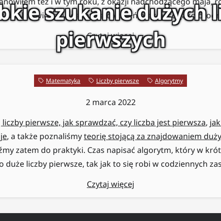
tanowiłem też i w tym roku, z okazji nadchodzącego maja, 
bkie szukanie dużych l
z punktu widzenia osoby na co dzień pracującej jako progr
pierwszych
Czytaj więcej
Matematyka
Liczby pierwsze
Algorytmy
2 marca 2022
 liczby pierwsze, jak sprawdzać, czy liczba jest pierwsza
,
ja
je
, a także poznaliśmy
teorię stojącą za znajdowaniem duży
dźmy zatem do praktyki. Czas napisać algorytm, który w kró
 duże liczby pierwsze, tak jak to się robi w codziennych z
Czytaj więcej