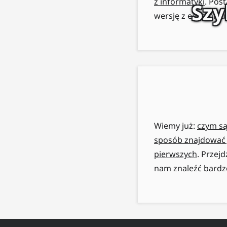
z informatyki
. Pos
Szy
wersję z egzaminu 
Wiemy już:
czym są
sposób znajdować 
pierwszych
. Przej
nam znaleźć bardzo