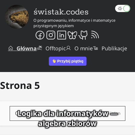
świstak.codes
O programowaniu, informatyce i matematyce
przystępnym językiem
Główna
Offtopic
O mnie
Publikacje
Strona
5
Szukaj wpisów
Logika dla informatyków —
algebra zbiorów