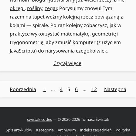
okręgi
,
rośliny
,
zegar
. Porysujmy znowu! Tym
razem na tapet weźmy kolejną rzecz powiązaną z
kołami — spirale. Po raz kolejny zobaczysz, jak w
praktyce wykorzystać matematykę, geometrię i
trygonometrię, aby zmusić komputer (z użyciem
JavaScriptu) do narysowania czegokolwiek.
Czytaj więcej
Poprzednia
1
…
4
5
6
…
12
Następna
świstak.codes
— © 2020-
2026
Tomasz Świstak
Spis artykułów
Kategorie
Archiwum
Indeks zagadnień
Polityka