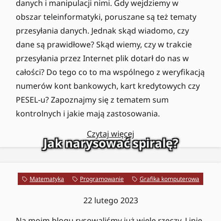
danych i manipulacji nimi. Gdy wejdziemy w
obszar teleinformatyki, poruszane są też tematy
przesyłania danych. Jednak skąd wiadomo, czy
dane są prawidłowe? Skąd wiemy, czy w trakcie
przesyłania przez Internet plik dotarł do nas w
całości? Do tego co to ma wspólnego z weryfikacją
numerów kont bankowych, kart kredytowych czy
PESEL-u? Zapoznajmy się z tematem sum
kontrolnych i jakie mają zastosowania.
Czytaj więcej
Jak narysować spiralę?
Matematyka
Programowanie
Grafika komputerowa
22 lutego 2023
Na moim blogu rysowaliśmy już wiele rzeczy.
Linie
,