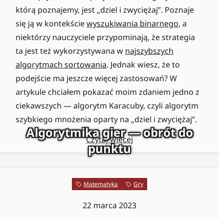
którą poznajemy, jest „dziel i zwyciężaj”. Poznaje
się ją w kontekście
wyszukiwania binarnego
, a
niektórzy nauczyciele przypominają, że strategia
ta jest też wykorzystywana w
najszybszych
algorytmach sortowania
. Jednak wiesz, że to
podejście ma jeszcze więcej zastosowań? W
artykule chciałem pokazać moim zdaniem jedno z
ciekawszych — algorytm Karacuby, czyli algorytm
szybkiego mnożenia oparty na „dziel i zwyciężaj”.
Algorytmika gier — obrót do
Czytaj więcej
punktu
Matematyka
Gry
22 marca 2023